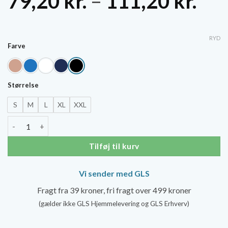
Pri
79,20
kr.
–
111,20
kr.
79,
til
RYD
Farve
111
Størrelse
S
M
L
XL
XXL
Solidea Active Power Sportsstrømper antal
Tilføj til kurv
Vi sender med GLS
Fragt fra 39 kroner, fri fragt over 499 kroner
(gælder ikke GLS Hjemmelevering og GLS Erhverv)