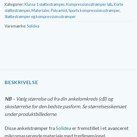
Kategorier:
Klasse 1 støttestrømper
,
Kompressionsstrømper løb
,
Korte
støttestrømper
,
Materialer
,
Polyamid
,
Sports kompressionsstrømper
,
Støttestrømper og kompressionsstrømper
Varemærke:
Solidea
BESKRIVELSE
NB
– Vælg størrelse ud fra din ankelomkreds (cB) og
skostørrelse for den bedste pasform. Se størrelsesskemaet
under produktbillederne.
Disse ankelstrømper fra
Solidea
er fremstillet i et avanceret
mikromasserende materiale med tredimensionel