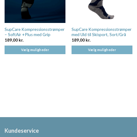
SupCare Kompressionsstrømper
SupCare Kompressionsstrømper
– SoftAir +Plus med Grip
med Uld til Skisport, Sort/Grå
189,00
kr.
189,00
kr.
Vælg muligheder
Vælg muligheder
Dette
Dette
vare
vare
har
har
flere
flere
varianter.
varianter.
Mulighederne
Mulighederne
kan
kan
vælges
vælges
på
på
varesiden
varesiden
Kundeservice