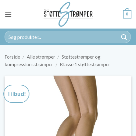
Fortsæt
til
0
indhold
Søg
efter:
Forside
/
Alle strømper
/
Støttestrømper og
kompressionsstrømper
/
Klasse 1 støttestrømper
Tilbud!