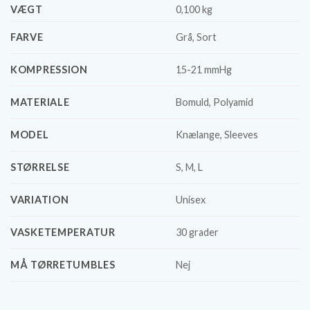
VÆGT
0,100 kg
FARVE
Grå, Sort
KOMPRESSION
15-21 mmHg
MATERIALE
Bomuld, Polyamid
MODEL
Knælange, Sleeves
STØRRELSE
S, M, L
VARIATION
Unisex
VASKETEMPERATUR
30 grader
MÅ TØRRETUMBLES
Nej