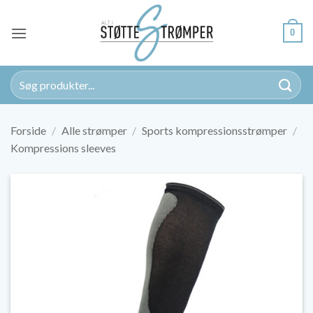
Fortsæt
til
0
indhold
Søg
efter:
Forside
/
Alle strømper
/
Sports kompressionsstrømper
/
Kompressions sleeves