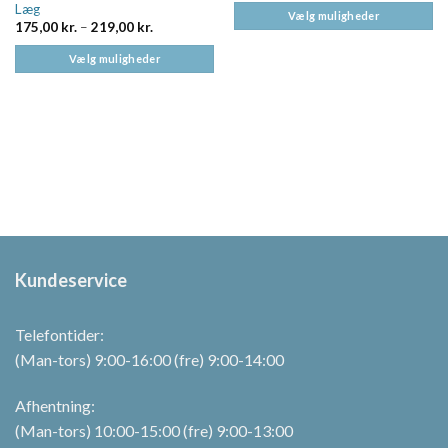
Læg
Vælg muligheder
Prisinterval:
175,00
kr.
–
219,00
kr.
Dette
175,00 kr.
til
vare
Vælg muligheder
219,00 kr.
har
Dette
flere
vare
varianter.
har
Mulighederne
flere
kan
varianter.
vælges
Mulighederne
på
kan
varesiden
vælges
på
varesiden
Kundeservice
Telefontider:
(Man-tors) 9:00-16:00 (fre) 9:00-14:00
Afhentning:
(Man-tors) 10:00-15:00 (fre) 9:00-13:00