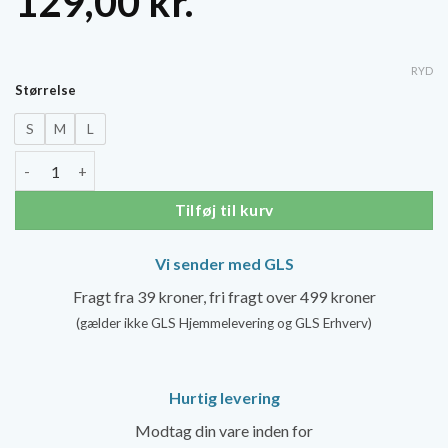
129,00
kr.
RYD
Størrelse
S
M
L
SupCare Kompressions Sleeves Læg (Sort/Grå) antal
Tilføj til kurv
Vi sender med GLS
Fragt fra 39 kroner, fri fragt over 499 kroner
(gælder ikke GLS Hjemmelevering og GLS Erhverv)
Hurtig levering
Modtag din vare inden for