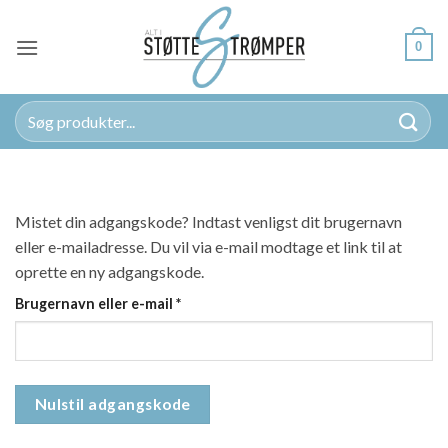
Fortsæt
til
0
indhold
Søg
efter:
Mistet din adgangskode? Indtast venligst dit brugernavn
eller e-mailadresse. Du vil via e-mail modtage et link til at
oprette en ny adgangskode.
Påkrævet
Brugernavn eller e-mail
*
Nulstil adgangskode