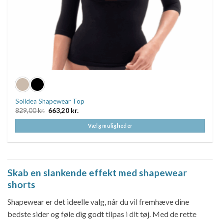
Solidea Shapewear Top
Den
Den
829,00
kr.
663,20
kr.
oprindelige
aktuelle
pris
pris
Vælg muligheder
var:
er:
829,00 kr..
663,20 kr..
Dette
vare
har
flere
Skab en slankende effekt med shapewear
varianter.
shorts
Mulighederne
kan
Shapewear er det ideelle valg, når du vil fremhæve dine
vælges
bedste sider og føle dig godt tilpas i dit tøj. Med de rette
på