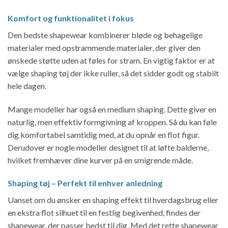
Komfort og funktionalitet i fokus
Den bedste shapewear kombinerer bløde og behagelige
materialer med opstrammende materialer, der giver den
ønskede støtte uden at føles for stram. En vigtig faktor er at
vælge shaping tøj der ikke ruller, så det sidder godt og stabilt
hele dagen.
Mange modeller har også en medium shaping. Dette giver en
naturlig, men effektiv formgivning af kroppen. Så du kan føle
dig komfortabel samtidig med, at du opnår en flot figur.
Derudover er nogle modeller designet til at løfte balderne,
hvilket fremhæver dine kurver på en smigrende måde.
Shaping tøj – Perfekt til enhver anledning
Uanset om du ønsker en shaping effekt til hverdagsbrug eller
en ekstra flot silhuet til en festlig begivenhed, findes der
shapewear, der passer bedst til dig. Med det rette shapewear