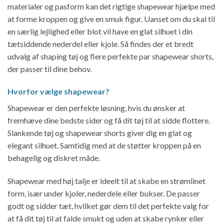
materialer og pasform kan det rigtige shapewear hjælpe med
varesiden
at forme kroppen og give en smuk figur. Uanset om du skal til
en særlig lejlighed eller blot vil have en glat silhuet i din
tætsiddende nederdel eller kjole. Så findes der et bredt
udvalg af shaping tøj og flere perfekte par shapewear shorts,
der passer til dine behov.
Hvorfor vælge shapewear?
Shapewear er den perfekte løsning, hvis du ønsker at
fremhæve dine bedste sider og få dit tøj til at sidde flottere.
Slankende tøj og shapewear shorts giver dig en glat og
elegant silhuet. Samtidig med at de støtter kroppen på en
behagelig og diskret måde.
Shapewear med høj talje er ideelt til at skabe en strømlinet
form, især under kjoler, nederdele eller bukser. De passer
godt og sidder tæt, hvilket gør dem til det perfekte valg for
at få dit tøj til at falde smukt og uden at skabe rynker eller