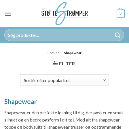
Fortsæt
til
0
indhold
Søg
efter:
Forside
/
Shapewear
FILTER
Shapewear
Shapewear er den perfekte løsning til dig, der ønsker en smuk
silhuet og en bedre pasform i dit tøj. Med alt fra shapewear
toppe og bodysuits til shapewear trusser og opstrammende