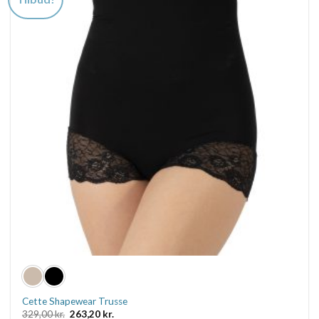
Mulighederne
kan
vælges
på
varesiden
Cette Shapewear Trusse
Den
Den
329,00
kr.
263,20
kr.