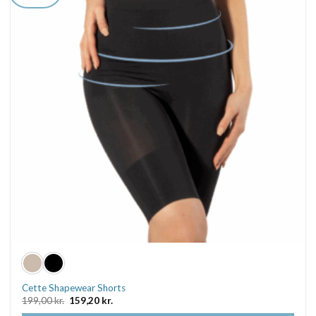
Mulighederne
kan
vælges
på
varesiden
Cette Shapewear Shorts
Den
Den
199,00
kr.
159,20
kr.
oprindelige
aktuelle