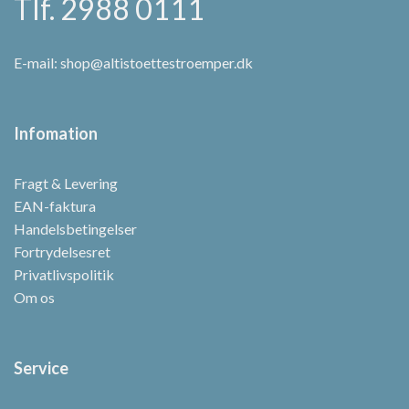
Tlf. 2988 0111
E-mail:
shop@altistoettestroemper.dk
Infomation
Fragt & Levering
EAN-faktura
Handelsbetingelser
Fortrydelsesret
Privatlivspolitik
Om os
Service