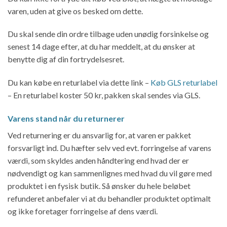
varen, uden at give os besked om dette.
Du skal sende din ordre tilbage uden unødig forsinkelse og
senest 14 dage efter, at du har meddelt, at du ønsker at
benytte dig af din fortrydelsesret.
Du kan købe en returlabel via dette link –
Køb GLS returlabel
– En returlabel koster 50 kr, pakken skal sendes via GLS.
Varens stand når du returnerer
Ved returnering er du ansvarlig for, at varen er pakket
forsvarligt ind. Du hæfter selv ved evt. forringelse af varens
værdi, som skyldes anden håndtering end hvad der er
nødvendigt og kan sammenlignes med hvad du vil gøre med
produktet i en fysisk butik. Så ønsker du hele beløbet
refunderet anbefaler vi at du behandler produktet optimalt
og ikke foretager forringelse af dens værdi.