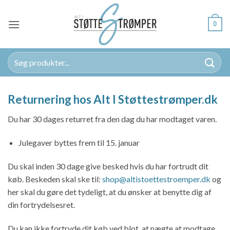
Fortsæt
til
0
indhold
Søg
efter:
Returnering hos Alt I Støttestrømper.dk
Du har 30 dages returret fra den dag du har modtaget varen.
Julegaver byttes frem til 15. januar
Du skal inden 30 dage give besked hvis du har fortrudt dit
køb. Beskeden skal ske til:
shop@altistoettestroemper.dk
og
her skal du gøre det tydeligt, at du ønsker at benytte dig af
din fortrydelsesret.
Du kan ikke fortryde dit køb ved blot, at nægte at modtage