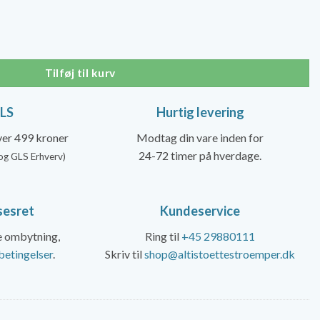
er:
00 kr..
279,00 kr..
er, Dame antal
Tilføj til kurv
GLS
Hurtig levering
over 499 kroner
Modtag din vare inden for
24-72 timer på hverdage.
og GLS Erhverv)
sesret
Kundeservice
ke ombytning,
Ring til
+45 29880111
betingelser
.
Skriv til
shop@altistoettestroemper.dk