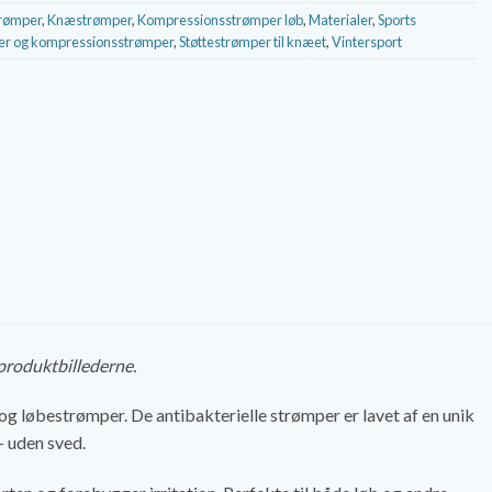
trømper
,
Knæstrømper
,
Kompressionsstrømper løb
,
Materialer
,
Sports
er og kompressionsstrømper
,
Støttestrømper til knæet
,
Vintersport
 produktbillederne.
g løbestrømper. De antibakterielle strømper er lavet af en unik
– uden sved.