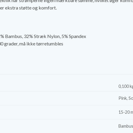
eknik har strømperne ingen mærkbare sømme, hvilket øger komforte
ker ekstra støtte og komfort.
1% Bambus, 32% Stræk Nylon, 5% Spandex
0 grader, må ikke tørretumbles
0,100 k
Pink, S
15-20 
Bambus