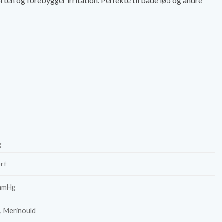
n og forebygger irritation. Perfekte til både løb og andre
g
ort
mmHg
, Merinould