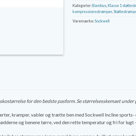
Kategorier:
Bambus
,
Klasse 1 støttes
kompressionsstrømper
,
Støttestrømp
Varemærke:
Sockwell
n skostørrelse for den bedste pasform. Se størrelsesskemaet under
ter, kramper, vabler og trætte ben med Sockwell Incline sports- o
fødderne og benene tørre, ved den rette temperatur og fri for lugt 