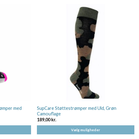
rømper med
SupCare Støttestrømper med Uld, Grøn
Camouflage
189,00
kr.
Vælg muligheder
Dette