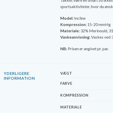
Takket være en smart strikket
sportsaktiviteter, hvor du øns
Model:
Incline
Kompression:
15-20 mmHg
Materiale:
32% Merinould, 3
Vaskeanvisning:
Vaskes ved 3
NB:
Prisen er angivet pr. par.
YDERLIGERE
VÆGT
INFORMATION
FARVE
KOMPRESSION
MATERIALE