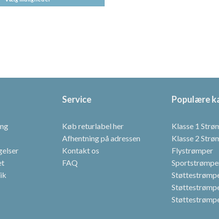
vare
har
flere
varianter.
Mulighederne
kan
vælges
på
Service
Populære k
varesiden
ing
Køb returlabel her
Klasse 1 Strø
Afhentning på adressen
Klasse 2 Strø
gelser
Kontakt os
Flystrømper
et
FAQ
Sportstrømpe
tik
Støttestrømper
Støttestrømpe
Støttestrømpe