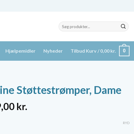
Søg
efter:
Hjælpemidler
Nyheder
Tilbud
Kurv /
0,00
kr.
0
line Støttestrømper, Dame
n
Den
9,00
kr.
indelige
aktuelle
pris
RYD