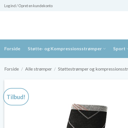
Fortsæt
Log ind / Opret en kundekonto
til
indhold
Forside
Støtte- og Kompressionsstrømper
Sport
Forside
/
Alle strømper
/
Støttestrømper og kompressionss
Tilbud!