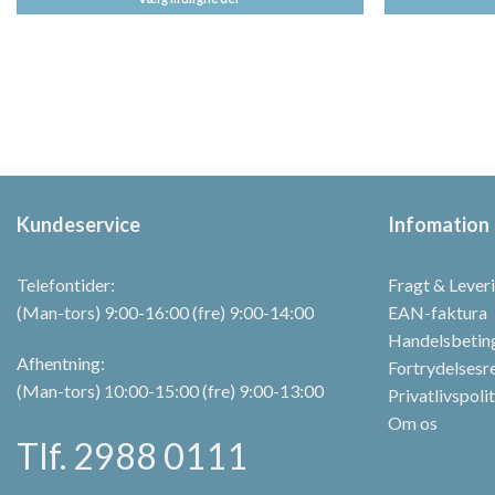
var:
er:
119,00 kr..
95,20 kr..
Dette
Dette
vare
vare
har
har
flere
flere
varianter.
varianter.
Mulighederne
Mulighederne
kan
kan
vælges
vælges
Kundeservice
Infomation
på
på
varesiden
varesiden
Telefontider:
Fragt & Lever
(Man-tors) 9:00-16:00 (fre) 9:00-14:00
EAN-faktura
Handelsbetin
Afhentning:
Fortrydelsesr
(Man-tors) 10:00-15:00 (fre) 9:00-13:00
Privatlivspoli
Om os
Tlf. 2988 0111