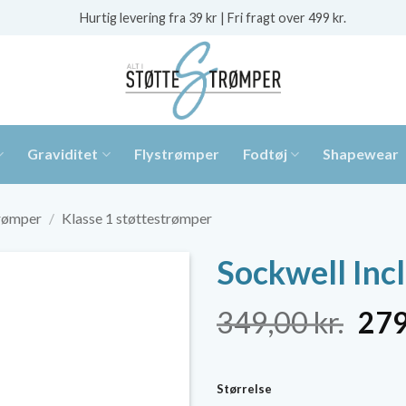
Hurtig levering fra 39 kr | Fri fragt over 499 kr.
Graviditet
Flystrømper
Fodtøj
Shapewear
trømper
/
Klasse 1 støttestrømper
Sockwell Inc
De
349,00
kr.
27
opr
pris
Størrelse