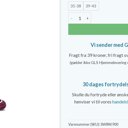
var:
35-38
39-43
349,
Sockwell Incline Støttestrømp
Vi sender med 
Fragt fra 39 kroner, fri fragt 
(gælder ikke GLS Hjemmelevering 
30 dages fortrydel
Skulle du fortryde eller øns
henviser vi til vores
handels
Varenummer (SKU):
SW8W.900