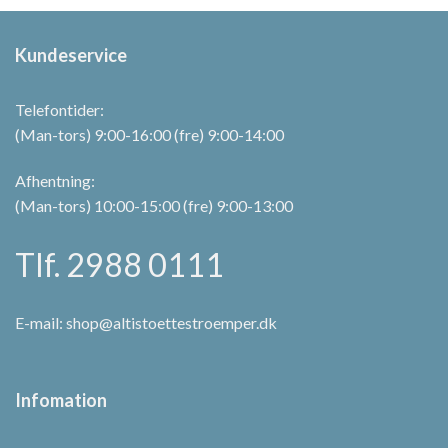
varesiden
varesiden
Kundeservice
Telefontider:
(Man-tors) 9:00-16:00 (fre) 9:00-14:00
Afhentning:
(Man-tors) 10:00-15:00 (fre) 9:00-13:00
Tlf. 2988 0111
E-mail:
shop@altistoettestroemper.dk
Infomation