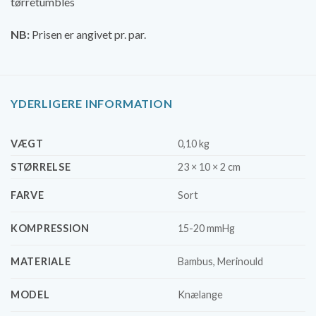
tørretumbles
NB:
Prisen er angivet pr. par.
YDERLIGERE INFORMATION
VÆGT
0,10 kg
STØRRELSE
23 × 10 × 2 cm
FARVE
Sort
KOMPRESSION
15-20 mmHg
MATERIALE
Bambus, Merinould
MODEL
Knælange