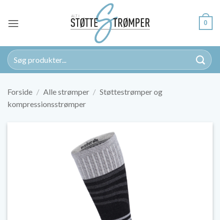
Fortsæt
til
0
indhold
Søg
efter:
Forside
/
Alle strømper
/
Støttestrømper og
kompressionsstrømper