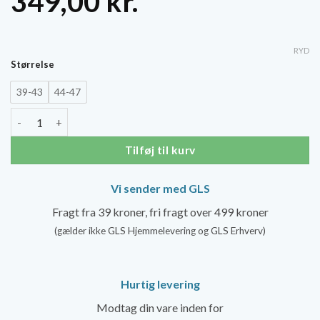
349,00
kr.
RYD
Størrelse
39-43
44-47
SockWell Track & Field Støttestrømper, Herre antal
Tilføj til kurv
Vi sender med GLS
Fragt fra 39 kroner, fri fragt over 499 kroner
(gælder ikke GLS Hjemmelevering og GLS Erhverv)
Hurtig levering
Modtag din vare inden for