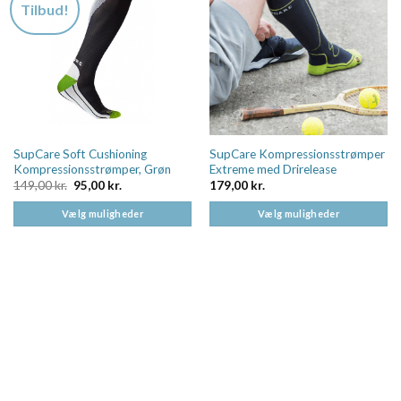
Tilbud!
SupCare Soft Cushioning
SupCare Kompressionsstrømper
Kompressionsstrømper, Grøn
Extreme med Drirelease
Den
Den
149,00
kr.
95,00
kr.
179,00
kr.
oprindelige
aktuelle
pris
pris
Vælg muligheder
Vælg muligheder
var:
er:
149,00 kr..
95,00 kr..
Dette
Dette
vare
vare
har
har
flere
flere
varianter.
varianter.
Mulighederne
Mulighederne
kan
kan
vælges
vælges
på
på