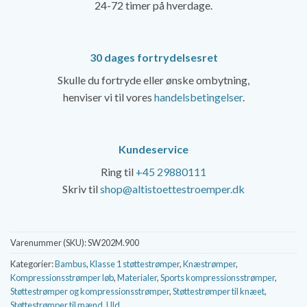
24-72 timer på hverdage.
30 dages fortrydelsesret
Skulle du fortryde eller ønske ombytning,
henviser vi til vores
handelsbetingelser
.
Kundeservice
Ring til
+45 29880111
Skriv til
shop@altistoettestroemper.dk
Varenummer (SKU):
SW202M.900
Kategorier:
Bambus
,
Klasse 1 støttestrømper
,
Knæstrømper
,
Kompressionsstrømper løb
,
Materialer
,
Sports kompressionsstrømper
,
Støttestrømper og kompressionsstrømper
,
Støttestrømper til knæet
,
Støttestrømper til mænd
,
Uld