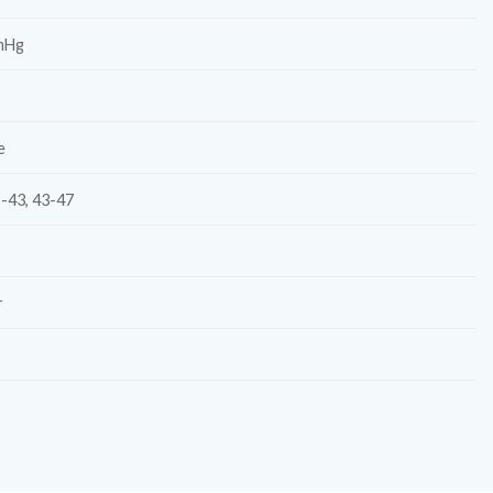
mHg
e
9-43, 43-47
r