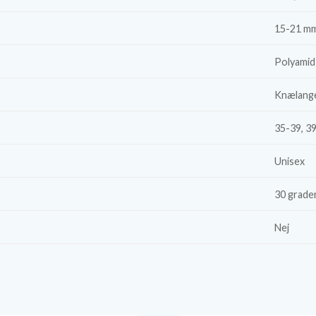
15-21 m
Polyamid
Knælang
35-39, 3
Unisex
30 grade
Nej