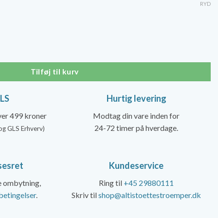
RYD
r, Coolmax antal
Tilføj til kurv
GLS
Hurtig levering
over 499 kroner
Modtag din vare inden for
24-72 timer på hverdage.
og GLS Erhverv)
sesret
Kundeservice
ke ombytning,
Ring til
+45 29880111
betingelser
.
Skriv til
shop@altistoettestroemper.dk