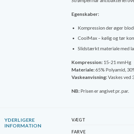
Strømpen har antibakteriel ove
Egenskaber:
Kompression der øger blodc
CoolMax – kølig og tør ko
Slidstærkt materiale med l
Kompression:
15-21 mmHg
Materiale:
65% Polyamid, 30%
Vaskeanvisning:
Vaskes ved 3
NB:
Prisen er angivet pr. par.
YDERLIGERE
VÆGT
INFORMATION
FARVE