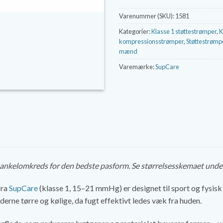
Varenummer (SKU):
1581
Kategorier:
Klasse 1 støttestrømper
,
K
kompressionsstrømper
,
Støttestrømp
mænd
Varemærke:
SupCare
n ankelomkreds for den bedste pasform. Se størrelsesskemaet unde
fra
SupCare
(klasse 1, 15–21 mmHg) er designet til sport og fysis
rne tørre og kølige, da fugt effektivt ledes væk fra huden.