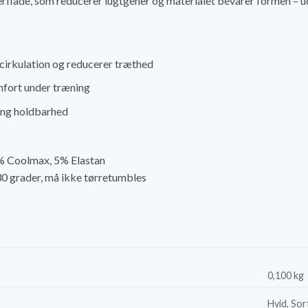
rflade, som reducerer lugtgener og materialet bevarer formen – ud
irkulation og reducerer træthed
mfort under træning
ang holdbarhed
 Coolmax, 5% Elastan
0 grader, må ikke tørretumbles
0,100 kg
Hvid, Sor