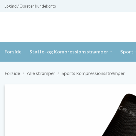
Fortsæt
Log ind / Opret en kundekonto
til
indhold
Forside
Støtte- og Kompressionsstrømper
Sport
Forside
/
Alle strømper
/
Sports kompressionsstrømper