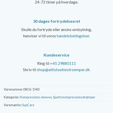
24-72 timer på hverdage.
30 dages fortrydelsesret
Skulle du fortryde eller ønske ombytning,
henviser vi til vores
handelsbetingelser
.
Kundeservice
Ring til
+45 29880111
Skriv til
shop@altistoettestroemper.dk
Varenummer (SKU):
1543
Kategorier:
Kompressions sleeves
,
Sports kompressionsstrømper
Varemærke:
SupCare