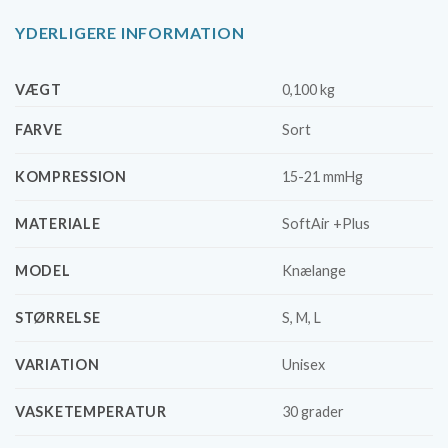
YDERLIGERE INFORMATION
VÆGT
0,100 kg
FARVE
Sort
KOMPRESSION
15-21 mmHg
MATERIALE
SoftAir +Plus
MODEL
Knælange
STØRRELSE
S, M, L
VARIATION
Unisex
VASKETEMPERATUR
30 grader