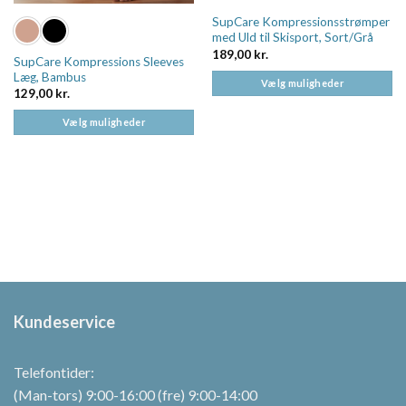
SupCare Kompressionsstrømper
med Uld til Skisport, Sort/Grå
189,00
kr.
SupCare Kompressions Sleeves
Læg, Bambus
Vælg muligheder
129,00
kr.
Dette
vare
Vælg muligheder
har
Dette
flere
vare
varianter.
har
Mulighederne
flere
kan
varianter.
vælges
Mulighederne
på
kan
varesiden
vælges
på
varesiden
Kundeservice
Telefontider:
(Man-tors) 9:00-16:00 (fre) 9:00-14:00