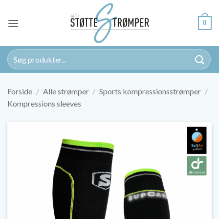
Fortsæt
til
0
indhold
Søg
efter:
Forside
/
Alle strømper
/
Sports kompressionsstrømper
/
Kompressions sleeves