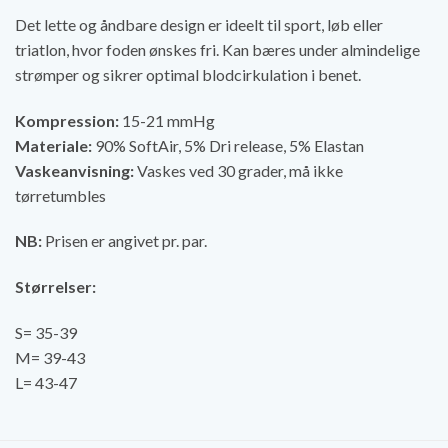
Det lette og åndbare design er ideelt til sport, løb eller
triatlon, hvor foden ønskes fri. Kan bæres under almindelige
strømper og sikrer optimal blodcirkulation i benet.
Kompression:
15-21 mmHg
Materiale:
90% SoftAir, 5% Dri release, 5% Elastan
Vaskeanvisning:
Vaskes ved 30 grader, må ikke
tørretumbles
NB:
Prisen er angivet pr. par.
Størrelser:
S= 35-39
M= 39-43
L= 43-47