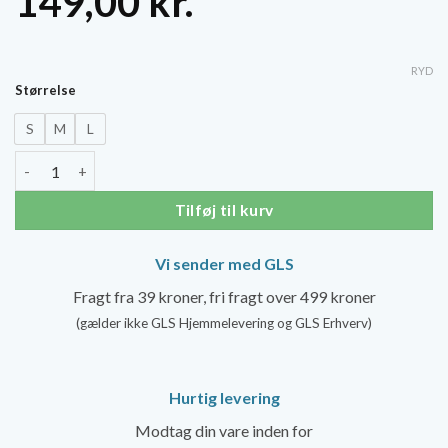
149,00
kr.
RYD
Størrelse
S
M
L
SupCare Kompressions Sleeves Læg - SoftAir og DriRelease anta
Tilføj til kurv
Vi sender med GLS
Fragt fra 39 kroner, fri fragt over 499 kroner
(gælder ikke GLS Hjemmelevering og GLS Erhverv)
Hurtig levering
Modtag din vare inden for