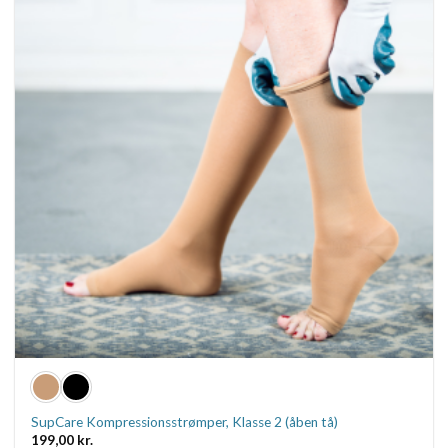
Mulighederne
kan
vælges
på
varesiden
SupCare Kompressionsstrømper, Klasse 2 (åben tå)
199,00
kr.