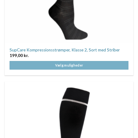
SupCare Kompressionsstrømper, Klasse 2, Sort med Striber
199,00
kr.
Vælg muligheder
Dette
vare
har
flere
varianter.
Mulighederne
kan
vælges
på
varesiden