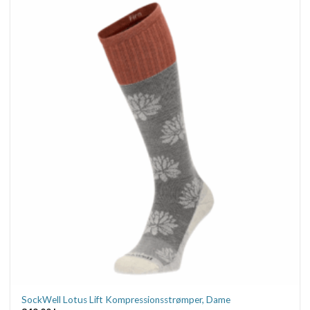
har
flere
varianter.
Mulighederne
kan
vælges
på
varesiden
SockWell Lotus Lift Kompressionsstrømper, Dame