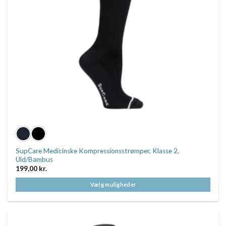
SupCare Medicinske Kompressionsstrømper, Klasse 2,
Uld/Bambus
199,00
kr.
Vælg muligheder
Dette
vare
har