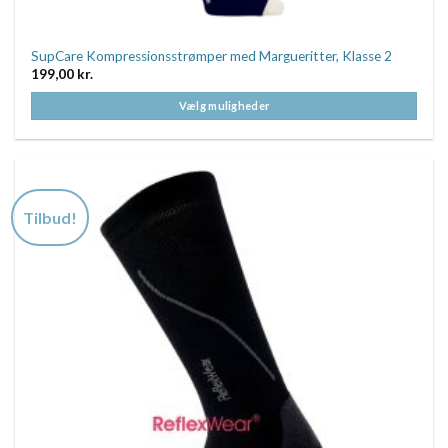
SupCare Kompressionsstrømper med Margueritter, Klasse 2
199,00
kr.
Vælg muligheder
Dette
vare
har
flere
varianter.
Tilbud!
Mulighederne
kan
vælges
på
varesiden