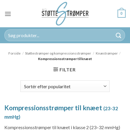
Fortsæt
til
0
indhold
Søg
efter:
Forside
/
Støttestrømper og kompressionsstrømper
/
Knæstrømper
/
Kompressionsstrømper til knæet
FILTER
Kompressionsstrømper til knæet
(23-32
mmHg)
Kompressionsstrømper til knæet i klasse 2 (23–32 mmHg)