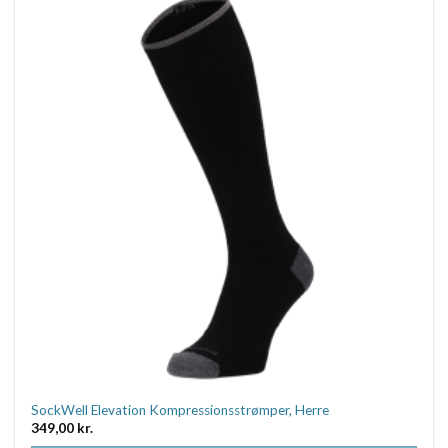
flere
varianter.
Mulighederne
kan
vælges
på
varesiden
SockWell Elevation Kompressionsstrømper, Herre
349,00
kr.