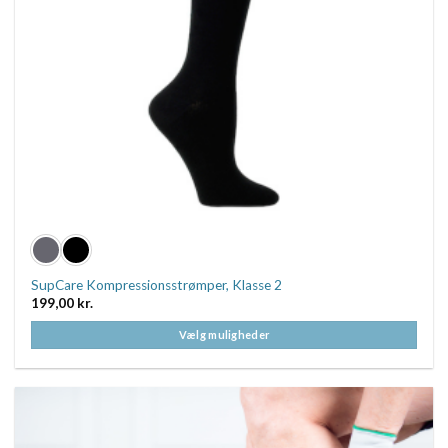
SupCare Kompressionsstrømper, Klasse 2
199,00
kr.
Vælg muligheder
Dette
vare
har
flere
varianter.