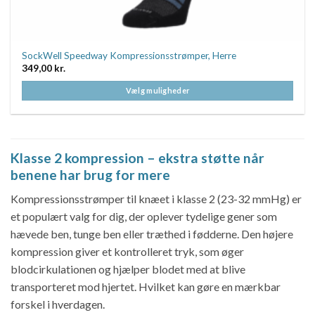
SockWell Speedway Kompressionsstrømper, Herre
349,00
kr.
Vælg muligheder
Dette
vare
har
flere
Klasse 2 kompression – ekstra støtte når
varianter.
benene har brug for mere
Mulighederne
kan
Kompressionsstrømper til knæet i klasse 2 (23-32 mmHg) er
vælges
et populært valg for dig, der oplever tydelige gener som
på
hævede ben, tunge ben eller træthed i fødderne. Den højere
varesiden
kompression giver et kontrolleret tryk, som øger
blodcirkulationen og hjælper blodet med at blive
transporteret mod hjertet. Hvilket kan gøre en mærkbar
forskel i hverdagen.