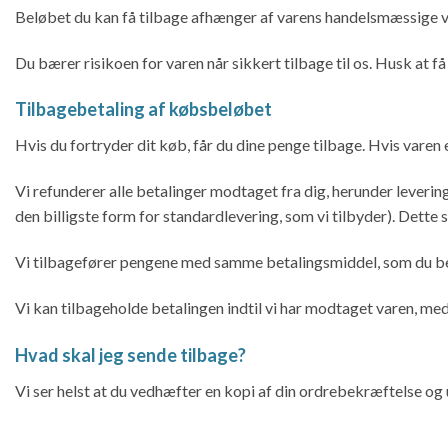
Beløbet du kan få tilbage afhænger af varens handelsmæssige væ
Du bærer risikoen for varen når sikkert tilbage til os. Husk at få
Tilbagebetaling af købsbeløbet
Hvis du fortryder dit køb, får du dine penge tilbage. Hvis varen 
Vi refunderer alle betalinger modtaget fra dig, herunder leveri
den billigste form for standardlevering, som vi tilbyder). Dette 
Vi tilbagefører pengene med samme betalingsmiddel, som du be
Vi kan tilbageholde betalingen indtil vi har modtaget varen, me
Hvad skal jeg sende tilbage?
Vi ser helst at du vedhæfter en kopi af din ordrebekræftelse og