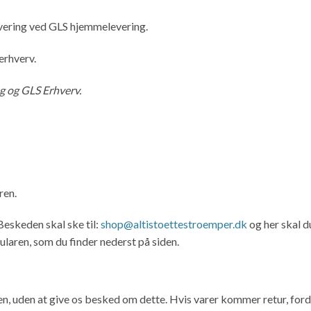
evering ved GLS hjemmelevering.
 erhverv.
g og GLS Erhverv.
ren.
Beskeden skal ske til:
shop@altistoettestroemper.dk
og her skal du
laren, som du finder nederst på siden.
, uden at give os besked om dette. Hvis varer kommer retur, fordi 