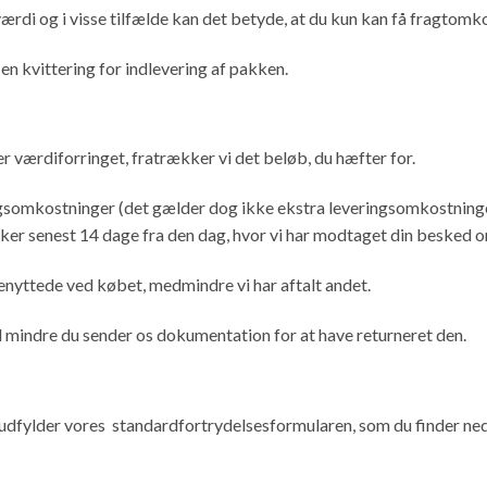
rdi og i visse tilfælde kan det betyde, at du kun kan få fragtomk
 en kvittering for indlevering af pakken.
er værdiforringet, fratrækker vi det beløb, du hæfter for.
ngsomkostninger (det gælder dog ikke ekstra leveringsomkostninger 
sker senest 14 dage fra den dag, hvor vi har modtaget din besked om,
nyttede ved købet, medmindre vi har aftalt andet.
d mindre du sender os dokumentation for at have returneret den.
 udfylder vores standardfortrydelsesformularen, som du finder ned