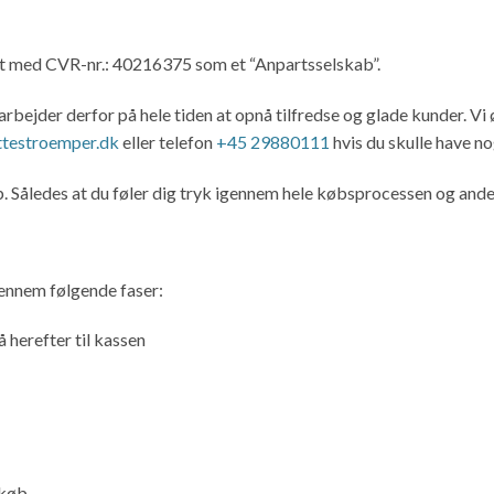
et med CVR-nr.: 40216375 som et “Anpartsselskab”.
arbejder derfor på hele tiden at opnå tilfredse og glade kunder. Vi
ttestroemper.dk
eller telefon
+45 29880111
hvis du skulle have n
. Således at du føler dig tryk igennem hele købsprocessen og ande
gennem følgende faser:
 herefter til kassen
 køb