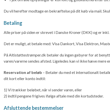
Du vil herefter modtage en bekræftelse på dit køb via mail. Skulle
Betaling
Alle priser på siden er skrevet i Danske Kroner (DKK) og er inkl
Det er muligt, at betale med: Visa Dankort, Visa Elektron, Mas
På Altistøttestrømper.dk betaler du ingen gebyrer for at benytte
varen/varerne sendes afsted. Ligeledes kan vi ikke hæve mere end
Reservation af beløb
– Betaler du med et internationalt beta
dit kort eller konto indtil:
1) Vi trækker beløbet, når vi sender varen, eller
2) indtil pengene frigives ifølge aftale med din kortudsteder.
Afsluttende bestemmelser