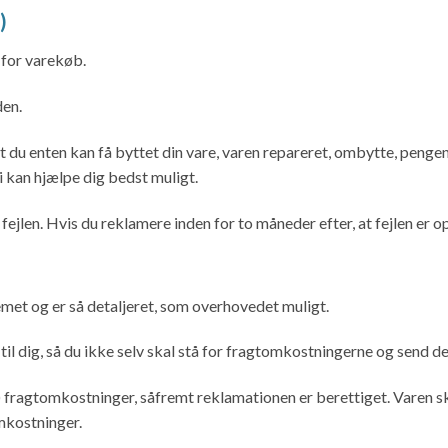
)
 for varekøb.
den.
du enten kan få byttet din vare, varen repareret, ombytte, pengene t
i kan hjælpe dig bedst muligt.
fejlen. Hvis du reklamere inden for to måneder efter, at fejlen er o
emet og er så detaljeret, som overhovedet muligt.
 til dig, så du ikke selv skal stå for fragtomkostningerne og send de
e) fragtomkostninger, såfremt reklamationen er berettiget. Varen sk
omkostninger.