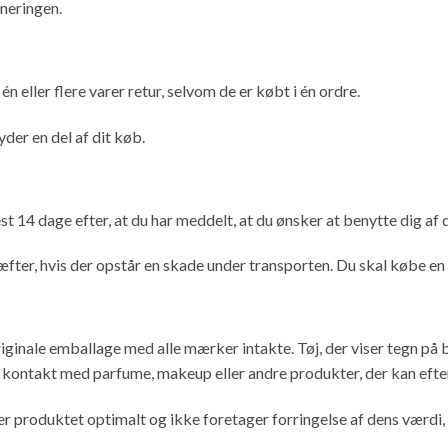
rneringen.
n eller flere varer retur, selvom de er købt i én ordre.
der en del af dit køb.
t 14 dage efter, at du har meddelt, at du ønsker at benytte dig af d
æfter, hvis der opstår en skade under transporten. Du skal købe en r
riginale emballage med alle mærker intakte. Tøj, der viser tegn på 
år kontakt med parfume, makeup eller andre produkter, der kan efte
r produktet optimalt og ikke foretager forringelse af dens værdi, e