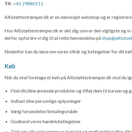
Tlf:
+45 29880111
Altistøttestrømper.dk er en danskejet webshop og er registrer
Hos Altistøttestrømper.dk er det dig som er den vigtigste og vi 
derfor opfordre vi dig til at rette henvendelse på
shop@altistoe
Nedenfor kan du læse om vores vilkår og betingelser for dit køb
Køb
Når du skal foretage et køb på Altistøttestrømper.dk skal du i
Find dit/dine ønskede produkter og tilføj dem til kurven og gå
Indtast dine personlige oplysninger
Vælg forsendelse/betalingsmåde
Godkend vores handelsbetingelser
Tjek om alle oplysninger er korrekt og godkend herefter dit