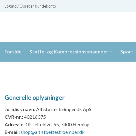
Fortsæt
Log ind / Opret en kundekonto
til
indhold
Forside
Støtte- og Kompressionsstrømper
Sport
Generelle oplysninger
Juridisk navn:
Altistøttestrømper.dk ApS
CVR-nr.:
40216375
Adresse:
Gisselfeldvej 65, 7400 Herning
E-mail:
shop@altistoettestroemper.dk