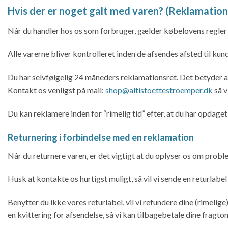
Hvis der er noget galt med varen? (Reklamation
Når du handler hos os som forbruger, gælder købelovens regler
Alle varerne bliver kontrolleret inden de afsendes afsted til kun
Du har selvfølgelig 24 måneders reklamationsret. Det betyder at 
Kontakt os venligst på mail:
shop@altistoettestroemper.dk
så v
Du kan reklamere inden for “rimelig tid” efter, at du har opdaget 
Returnering i forbindelse med en reklamation
Når du returnere varen, er det vigtigt at du oplyser os om probl
Husk at kontakte os hurtigst muligt, så vil vi sende en returlabel
Benytter du ikke vores returlabel, vil vi refundere dine (rimelig
en kvittering for afsendelse, så vi kan tilbagebetale dine fragt