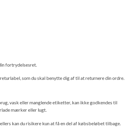
in fortrydelsesret.
eturlabel, som du skal benytte dig af til at returnere din ordre.
brug, vask eller manglende etiketter, kan ikke godkendes til
rlade mærker eller lugt.
llers kan du risikere kun at få en del af købsbeløbet tilbage.