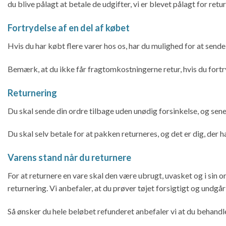
du blive pålagt at betale de udgifter, vi er blevet pålagt for retu
Fortrydelse af en del af købet
Hvis du har købt flere varer hos os, har du mulighed for at sende é
Bemærk, at du ikke får fragtomkostningerne retur, hvis du fortry
Returnering
Du skal sende din ordre tilbage uden unødig forsinkelse, og senes
Du skal selv betale for at pakken returneres, og det er dig, der h
Varens stand når du returnere
For at returnere en vare skal den være ubrugt, uvasket og i sin o
returnering. Vi anbefaler, at du prøver tøjet forsigtigt og undg
Så ønsker du hele beløbet refunderet anbefaler vi at du behandle