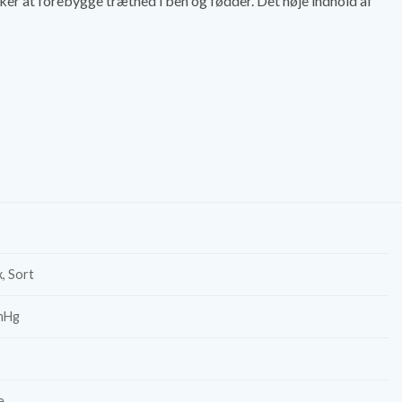
 ønsker at forebygge træthed i ben og fødder. Det høje indhold af
, Sort
mHg
e