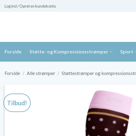
Fortsæt
Log ind / Opret en kundekonto
til
indhold
Forside
Støtte- og Kompressionsstrømper
Sport
Forside
/
Alle strømper
/
Støttestrømper og kompressionss
Tilbud!