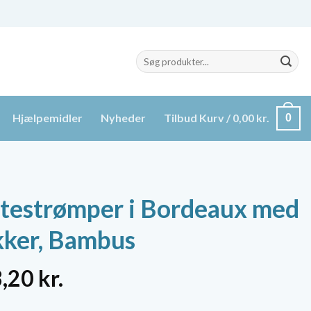
Søg
efter:
Hjælpemidler
Nyheder
Tilbud
Kurv /
0,00
kr.
0
testrømper i Bordeaux med
kker, Bambus
n
Den
3,20
kr.
indelige
aktuelle