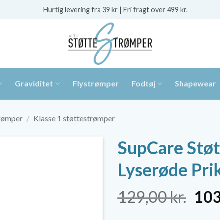
Hurtig levering fra 39 kr | Fri fragt over 499 kr.
Graviditet
Flystrømper
Fodtøj
Shapewear
trømper
/
Klasse 1 støttestrømper
SupCare Støt
Lyserøde Pri
De
129,00
kr.
10
opr