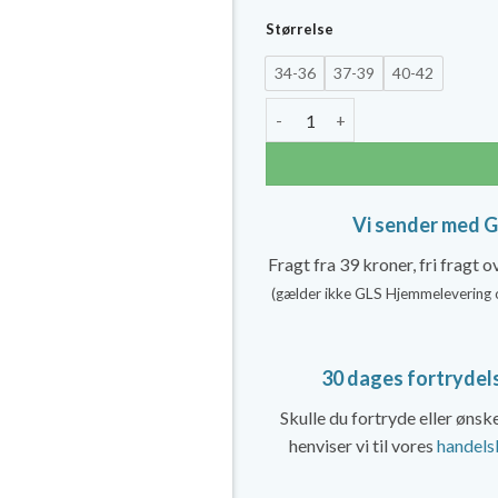
pris
Størrelse
var:
34-36
37-39
40-42
129,
SupCare Støttestrømper i Bord
Vi sender med 
Fragt fra 39 kroner, fri fragt 
(gælder ikke GLS Hjemmelevering 
30 dages fortrydel
Skulle du fortryde eller øns
henviser vi til vores
handels