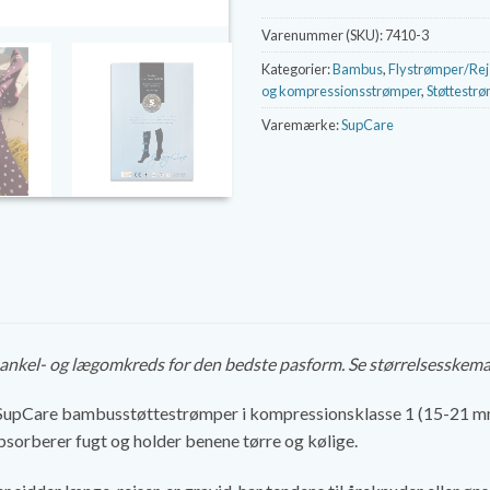
Varenummer (SKU):
7410-3
Kategorier:
Bambus
,
Flystrømper/Re
og kompressionsstrømper
,
Støttestr
Varemærke:
SupCare
n ankel- og lægomkreds for den bedste pasform. Se størrelsesskem
SupCare bambusstøttestrømper i kompressionsklasse 1 (15-21 mm
orberer fugt og holder benene tørre og kølige.