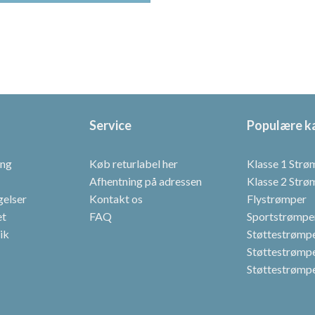
0 kr..
87,20 kr..
har
flere
varianter.
Mulighederne
kan
vælges
på
Service
Populære k
varesiden
ing
Køb returlabel her
Klasse 1 Strø
Afhentning på adressen
Klasse 2 Strø
gelser
Kontakt os
Flystrømper
et
FAQ
Sportstrømpe
tik
Støttestrømper
Støttestrømpe
Støttestrømpe