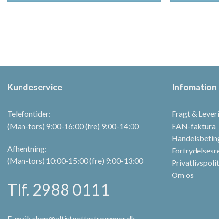
109,00 kr..
87,20 kr..
109,0
Dette
Dette
vare
vare
har
har
flere
flere
varianter.
varianter.
Mulighederne
Mulighederne
kan
kan
Kundeservice
Infomation
vælges
vælges
på
på
varesiden
varesiden
Telefontider:
Fragt & Lever
(Man-tors) 9:00-16:00 (fre) 9:00-14:00
EAN-faktura
Handelsbetin
Afhentning:
Fortrydelsesr
(Man-tors) 10:00-15:00 (fre) 9:00-13:00
Privatlivspoli
Om os
Tlf. 2988 0111
E-mail:
shop@altistoettestroemper.dk