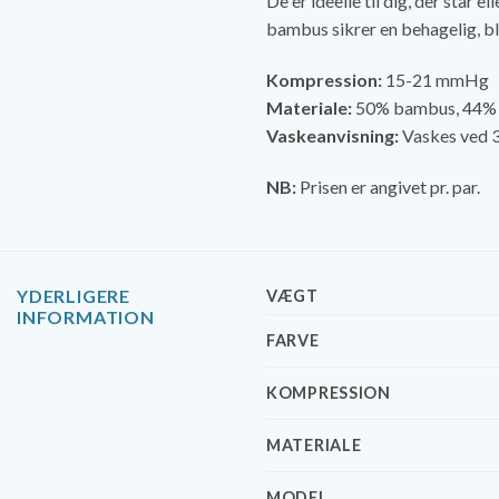
De er ideelle til dig, der står 
bambus sikrer en behagelig, bl
Kompression:
15-21 mmHg
Materiale:
50% bambus, 44% 
Vaskeanvisning:
Vaskes ved 3
NB:
Prisen er angivet pr. par.
YDERLIGERE
VÆGT
INFORMATION
FARVE
KOMPRESSION
MATERIALE
MODEL