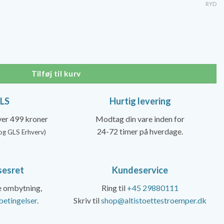
pris
RYD
er:
00 kr..
103,20 kr..
eaux med Lyserøde Prikker, Bambus antal
Tilføj til kurv
GLS
Hurtig levering
over 499 kroner
Modtag din vare inden for
24-72 timer på hverdage.
og GLS Erhverv)
sesret
Kundeservice
ke ombytning,
Ring til
+45 29880111
betingelser
.
Skriv til
shop@altistoettestroemper.dk