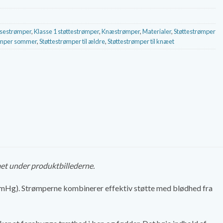
jsestrømper
,
Klasse 1 støttestrømper
,
Knæstrømper
,
Materialer
,
Støttestrømper
ømper sommer
,
Støttestrømper til ældre
,
Støttestrømper til knæet
aet under produktbillederne.
Hg). Strømperne kombinerer effektiv støtte med blødhed fra