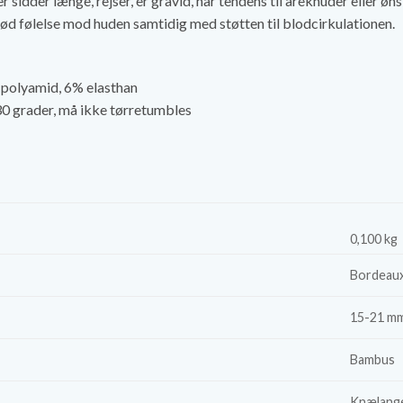
eller sidder længe, rejser, er gravid, har tendens til åreknuder eller
ød følelse mod huden samtidig med støtten til blodcirkulationen.
polyamid, 6%
elasthan
0 grader, må ikke tørretumbles
0,100 kg
Bordeaux
15-21 m
Bambus
Knælang