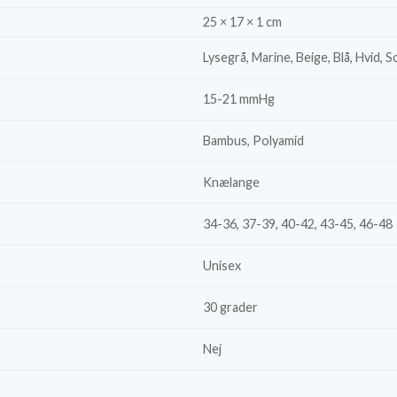
25 × 17 × 1 cm
Lysegrå, Marine, Beige, Blå, Hvid, S
15-21 mmHg
Bambus, Polyamid
Knælange
34-36, 37-39, 40-42, 43-45, 46-48
Unisex
30 grader
Nej