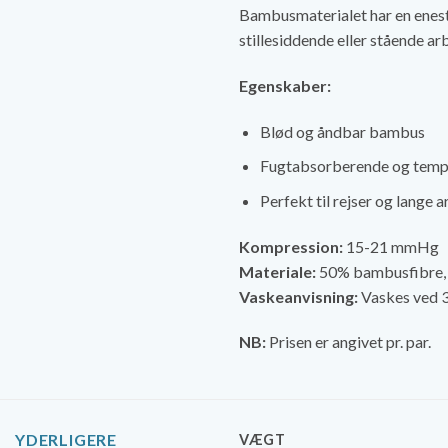
Bambusmaterialet har en enestå
stillesiddende eller stående arb
Egenskaber:
Blød og åndbar bambus
Fugtabsorberende og temp
Perfekt til rejser og lange 
Kompression:
15-21 mmHg
Materiale:
50% bambusfibre, 
Vaskeanvisning:
Vaskes ved 3
NB:
Prisen er angivet pr. par.
YDERLIGERE
VÆGT