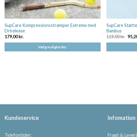
SupCare Kompressionsstrømper Extreme med
SupCare Støtte
Drirelease
Bambus
Den
179,00
kr.
119,00
kr.
95,2
opri
pris
Vælg muligheder
var:
119,0
Dette
Dette
vare
vare
har
har
flere
flere
varianter.
varianter.
Mulighederne
Mulighederne
kan
kan
vælges
vælges
på
på
Kundeservice
Infomation
varesiden
varesiden
Telefontider:
Fragt & Lever