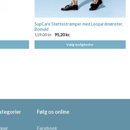
SupCare Støttestrømper med Leopardmønster,
Bomuld
Den
Den
119,00
kr.
95,20
kr.
oprindelige
aktuelle
pris
pris
Vælg muligheder
var:
er:
119,00 kr..
95,20 kr..
Dette
vare
har
flere
varianter.
Mulighederne
kan
vælges
på
ategorier
Følg os online
varesiden
mper
Facebook