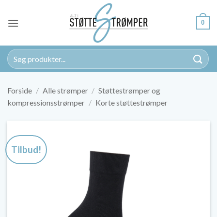
Fortsæt
til
0
indhold
Søg
efter:
Forside
/
Alle strømper
/
Støttestrømper og
kompressionsstrømper
/
Korte støttestrømper
Tilbud!