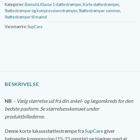
Kategorier:
Bomuld
,
Klasse 1 støttestrømper
,
Korte støttestrømper
,
Støttestrømper og kompressionsstrømper
,
Støttestrømper sommer
,
Støttestrømper til mænd
Varemærke:
SupCare
BESKRIVELSE
NB
– Vælg størrelse ud fra din ankel- og lægomkreds for den
bedste pasform. Se størrelsesskemaet under
produktbillederne.
Denne korte luksusstøttestrømpe fra
SupCare
giver
behagelig kompression (15-21 mmHg) og hjælper med at