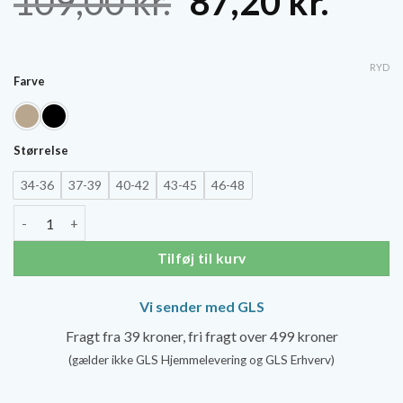
Den
Den
109,00
kr.
87,20
kr.
oprindelige
aktu
pris
pris
RYD
Farve
var:
er:
109,00 kr..
87,20
Størrelse
34-36
37-39
40-42
43-45
46-48
SupCare Korte Støttestrømper, Bomuld antal
Tilføj til kurv
Vi sender med GLS
Fragt fra 39 kroner, fri fragt over 499 kroner
(gælder ikke GLS Hjemmelevering og GLS Erhverv)