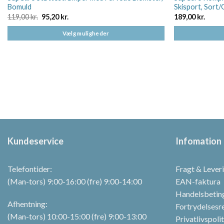
Bomuld
Skisport, Sort/
Den
Den
119,00
kr.
95,20
kr.
189,00
kr.
oprindelige
aktuelle
pris
pris
Vælg muligheder
var:
er:
119,00 kr..
95,20 kr..
Dette
Dette
vare
vare
har
har
flere
flere
varianter.
varianter.
Mulighederne
Mulighederne
kan
kan
vælges
vælges
på
på
Kundeservice
Infomation
varesiden
varesiden
Telefontider:
Fragt & Lever
(Man-tors) 9:00-16:00 (fre) 9:00-14:00
EAN-faktura
Handelsbetin
Afhentning:
Fortrydelsesr
(Man-tors) 10:00-15:00 (fre) 9:00-13:00
Privatlivspoli