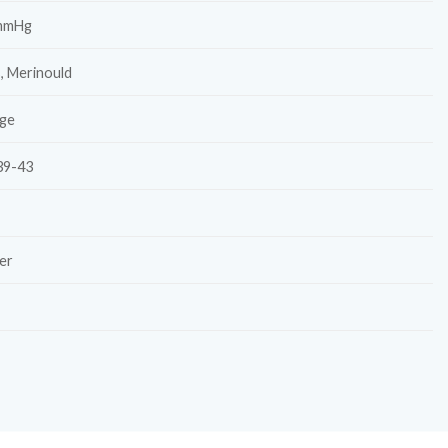
mmHg
, Merinould
ge
39-43
er