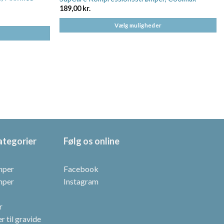
189,00
kr.
Vælg muligheder
Dette
vare
har
flere
varianter.
Mulighederne
kan
vælges
på
ategorier
Følg os online
varesiden
mper
Facebook
mper
Instagram
r
 til gravide