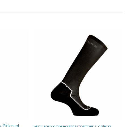
, Pink med
SupCare Kompressionsstrømper, Coolmax