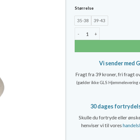
pris
Størrelse
var:
35-38
39-43
349,
SockWell Field Flower Støttes
Vi sender med 
Fragt fra 39 kroner, fri fragt 
(gælder ikke GLS Hjemmelevering 
30 dages fortrydel
Skulle du fortryde eller øns
henviser vi til vores
handels