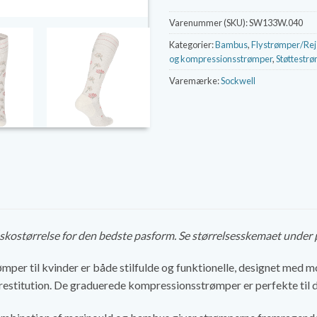
Varenummer (SKU):
SW133W.040
Kategorier:
Bambus
,
Flystrømper/Re
og kompressionsstrømper
,
Støttestrø
Varemærke:
Sockwell
n skostørrelse for den bedste pasform. Se størrelsesskemaet under
per til kvinder er både stilfulde og funktionelle, designet med m
stitution. De graduerede kompressionsstrømper er perfekte til da