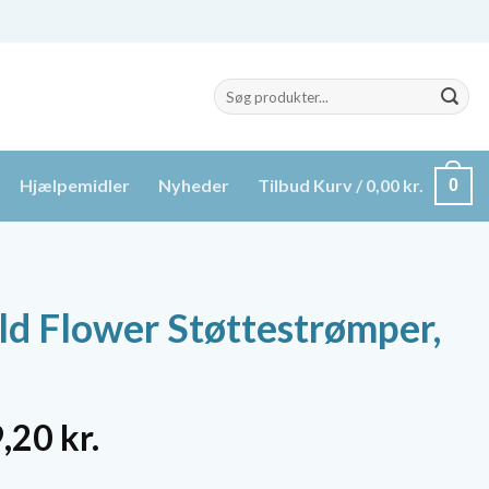
Søg
efter:
Hjælpemidler
Nyheder
Tilbud
Kurv /
0,00
kr.
0
ld Flower Støttestrømper,
n
Den
9,20
kr.
indelige
aktuelle