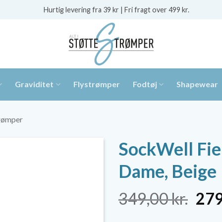
Hurtig levering fra 39 kr | Fri fragt over 499 kr.
Graviditet
Flystrømper
Fodtøj
Shapewear
trømper
SockWell Fie
Dame, Beige
De
349,00
kr.
27
opr