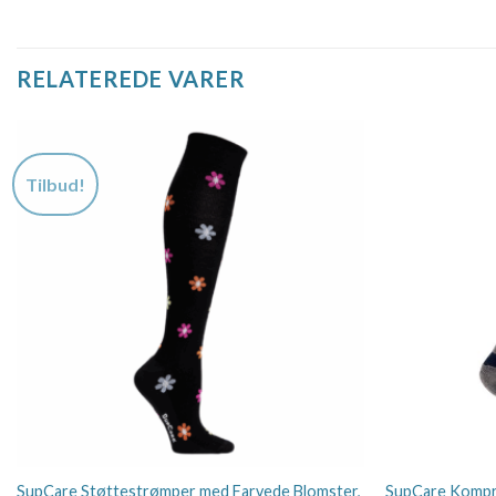
RELATEREDE VARER
Tilbud!
SupCare Støttestrømper med Farvede Blomster,
SupCare Kompre