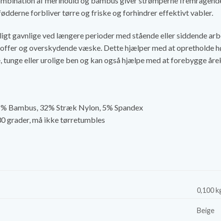
mbination af merinould og bambus giver strømperne fremragende 
fødderne forbliver tørre og friske og forhindrer effektivt vabler.
gt gavnlige ved længere perioder med stående eller siddende arbe
toffer og overskydende væske. Dette hjælper med at opretholde hø
 tunge eller urolige ben og kan også hjælpe med at forebygge åre
1% Bambus, 32% Stræk Nylon, 5% Spandex
0 grader, må ikke tørretumbles
0,100 k
Beige