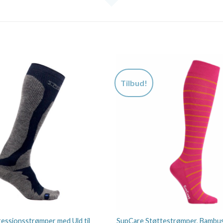
Tilbud!
ssionsstrømper med Uld til
SupCare Støttestrømper, Bambus