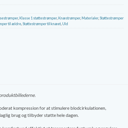
jsestrømper
,
Klasse 1 støttestrømper
,
Knæstrømper
,
Materialer
,
Støttestrømper
mper til ældre
,
Støttestrømper til knæet
,
Uld
 produktbillederne.
oderat kompression for at stimulere blodcirkulationen,
glig brug og tilbyder støtte hele dagen.