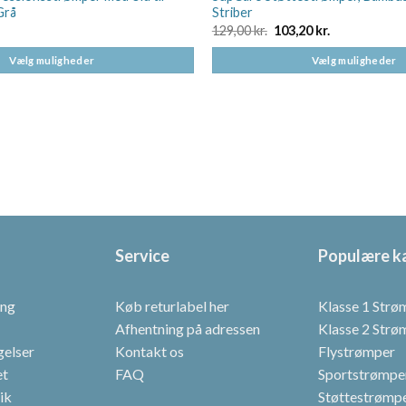
Grå
Striber
Den
Den
129,00
kr.
103,20
kr.
oprindelige
aktuelle
pris
pris
Vælg muligheder
Vælg muligheder
var:
er:
129,00 kr..
103,20 kr..
Dette
vare
har
flere
varianter.
Mulighederne
kan
vælges
på
Service
Populære k
varesiden
ing
Køb returlabel her
Klasse 1 Strø
Afhentning på adressen
Klasse 2 Strø
gelser
Kontakt os
Flystrømper
et
FAQ
Sportstrømpe
tik
Støttestrømper