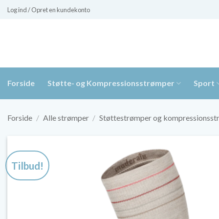
Fortsæt
Log ind / Opret en kundekonto
til
indhold
Forside
Støtte- og Kompressionsstrømper
Sport
Forside
/
Alle strømper
/
Støttestrømper og kompressionss
Tilbud!