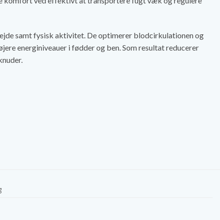
komfort ved effektivt at transportere fugt væk og regulere
jde samt fysisk aktivitet. De optimerer blodcirkulationen og
jere energiniveauer i fødder og ben. Som resultat reducerer
knuder.
g