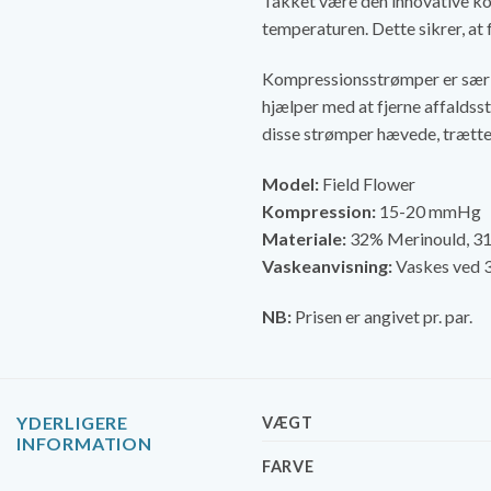
Takket være den innovative ko
temperaturen. Dette sikrer, at 
Kompressionsstrømper er særli
hjælper med at fjerne affaldss
disse strømper hævede, trætte,
Model:
Field Flower
Kompression:
15-20 mmHg
Materiale:
32% Merinould, 3
Vaskeanvisning:
Vaskes ved 3
NB:
Prisen er angivet pr. par.
YDERLIGERE
VÆGT
INFORMATION
FARVE