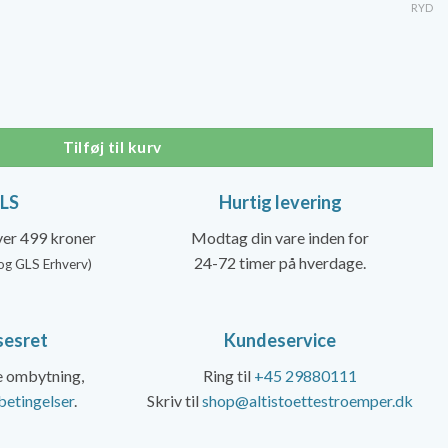
pris
RYD
er:
00 kr..
279,20 kr..
trømper, Dame, Beige antal
Tilføj til kurv
GLS
Hurtig levering
over 499 kroner
Modtag din vare inden for
24-72 timer på hverdage.
og GLS Erhverv)
sesret
Kundeservice
ke ombytning,
Ring til
+45 29880111
betingelser
.
Skriv til
shop@altistoettestroemper.dk