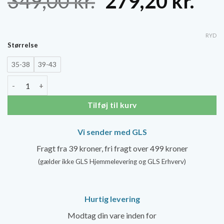
Den
De
349,00
kr.
279,20
kr.
oprindelige
akt
pris
pri
RYD
Størrelse
var:
er:
35-38
39-43
349,00 kr..
279
SockWell Circulator Støttestrømper Dame, Hvid/Grå antal
Tilføj til kurv
Vi sender med GLS
Fragt fra 39 kroner, fri fragt over 499 kroner
(gælder ikke GLS Hjemmelevering og GLS Erhverv)
Hurtig levering
Modtag din vare inden for