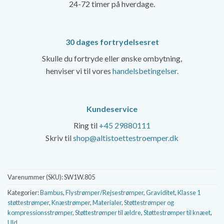
24-72 timer på hverdage.
30 dages fortrydelsesret
Skulle du fortryde eller ønske ombytning,
henviser vi til vores
handelsbetingelser
.
Kundeservice
Ring til
+45 29880111
Skriv til
shop@altistoettestroemper.dk
Varenummer (SKU):
SW1W.805
Kategorier:
Bambus
,
Flystrømper/Rejsestrømper
,
Graviditet
,
Klasse 1
støttestrømper
,
Knæstrømper
,
Materialer
,
Støttestrømper og
kompressionsstrømper
,
Støttestrømper til ældre
,
Støttestrømper til knæet
,
Uld