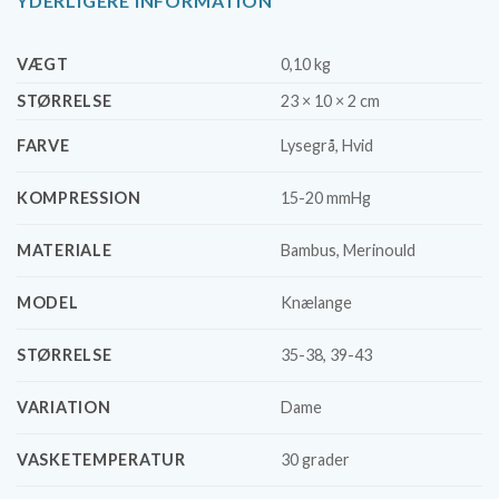
YDERLIGERE INFORMATION
VÆGT
0,10 kg
STØRRELSE
23 × 10 × 2 cm
FARVE
Lysegrå, Hvid
KOMPRESSION
15-20 mmHg
MATERIALE
Bambus, Merinould
MODEL
Knælange
STØRRELSE
35-38, 39-43
VARIATION
Dame
VASKETEMPERATUR
30 grader