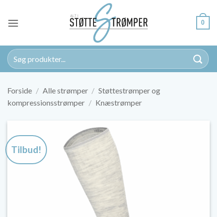
Fortsæt
til
0
indhold
Søg
efter:
Forside
/
Alle strømper
/
Støttestrømper og
kompressionsstrømper
/
Knæstrømper
Tilbud!