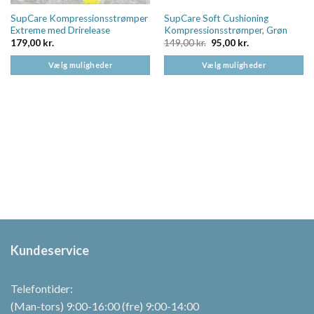
SupCare Kompressionsstrømper
SupCare Soft Cushioning
Extreme med Drirelease
Kompressionsstrømper, Grøn
Den
Den
179,00
kr.
149,00
kr.
95,00
kr.
oprindelige
aktuelle
pris
pris
Vælg muligheder
Vælg muligheder
var:
er:
149,00 kr..
95,00 kr..
Dette
Dette
vare
vare
har
har
flere
flere
varianter.
varianter.
Mulighederne
Mulighederne
kan
kan
vælges
vælges
på
på
varesiden
varesiden
Kundeservice
Telefontider:
(Man-tors) 9:00-16:00 (fre) 9:00-14:00