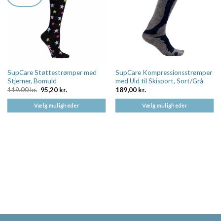
SupCare Støttestrømper med
SupCare Kompressionsstrømper
Stjerner, Bomuld
med Uld til Skisport, Sort/Grå
Den
Den
119,00
kr.
95,20
kr.
189,00
kr.
oprindelige
aktuelle
pris
pris
Vælg muligheder
Vælg muligheder
var:
er:
119,00 kr..
95,20 kr..
Dette
Dette
vare
vare
har
har
flere
flere
varianter.
varianter.
Mulighederne
Mulighederne
kan
kan
vælges
vælges
på
på
varesiden
varesiden