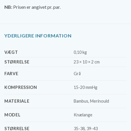
NB:
Prisen er angivet pr. par.
YDERLIGERE INFORMATION
VÆGT
0,10 kg
STØRRELSE
23 × 10 × 2 cm
FARVE
Grå
KOMPRESSION
15-20 mmHg
MATERIALE
Bambus, Merinould
MODEL
Knælange
STØRRELSE
35-38, 39-43