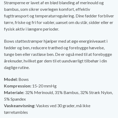
Strømperne er lavet af en blød blanding af merinould og
bambus, som sikrer overlegen komfort, effektiv
fugttransport og temperaturregulering. Dine fødder forbliver
tørre, friske og fri for vabler, uanset om du står, sidder eller er
fysisk aktiv i længere perioder.
Bows støttestrømper hjælper med at øge energiniveauet i
fødder og ben, reducere træthed og forebygge hævelse,
tunge ben eller rastløse ben. De er også med til at forebygge
åreknuder, hvilket gør dem til et uundværligt tilbehør i din
daglige rutine.
Model:
Bows
Kompression:
15-20 mmHg
Materiale:
32% Merinould, 31% Bambus, 32% Stræk Nylon,
5% Spandex
Vaskeanvisning:
Vaskes ved 30 grader, må ikke
tørretumbles