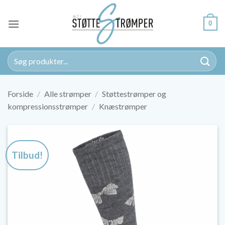
Fortsæt
til
0
indhold
Søg
efter:
Forside
/
Alle strømper
/
Støttestrømper og
kompressionsstrømper
/
Knæstrømper
Tilbud!