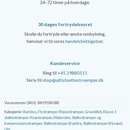
24-72 timer på hverdage.
30 dages fortrydelsesret
Skulle du fortryde eller ønske ombytning,
henviser vi til vores
handelsbetingelser
.
Kundeservice
Ring til
+45 29880111
Skriv til
shop@altistoettestroemper.dk
Varenummer (SKU):
SW191W.S80
Kategorier:
Bambus
,
Flystrømper/Rejsestrømper
,
Graviditet
,
Klasse 1
støttestrømper
,
Knæstrømper
,
Materialer
,
Støttestrømper og
kompressionsstrømper
,
Støttestrømper til ældre
,
Støttestrømper til knæet
,
Uld