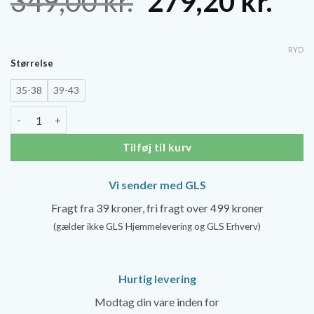
Den
De
349,00
kr.
279,20
kr.
oprindelige
akt
pris
pri
RYD
Størrelse
var:
er:
35-38
39-43
349,00 kr..
279
SockWell Bows Støttestrømper Dame, Grå antal
Tilføj til kurv
Vi sender med GLS
Fragt fra 39 kroner, fri fragt over 499 kroner
(gælder ikke GLS Hjemmelevering og GLS Erhverv)
Hurtig levering
Modtag din vare inden for