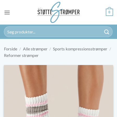
Fortsæt
til
0
indhold
Søg
efter:
Forside
/
Alle strømper
/
Sports kompressionsstrømper
/
Reformer strømper