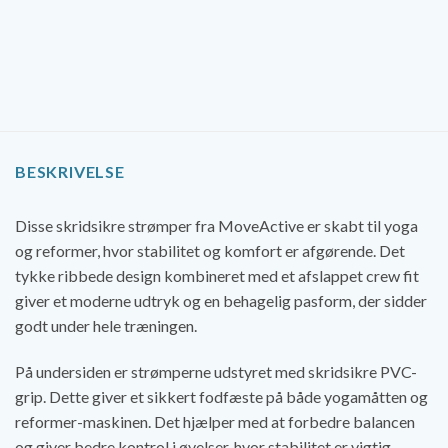
BESKRIVELSE
Disse skridsikre strømper fra MoveActive er skabt til yoga
og reformer, hvor stabilitet og komfort er afgørende. Det
tykke ribbede design kombineret med et afslappet crew fit
giver et moderne udtryk og en behagelig pasform, der sidder
godt under hele træningen.
På undersiden er strømperne udstyret med skridsikre PVC-
grip. Dette giver et sikkert fodfæste på både yogamåtten og
reformer-maskinen. Det hjælper med at forbedre balancen
og giver bedre kontrol i øvelser, hvor stabilitet er vigtig.