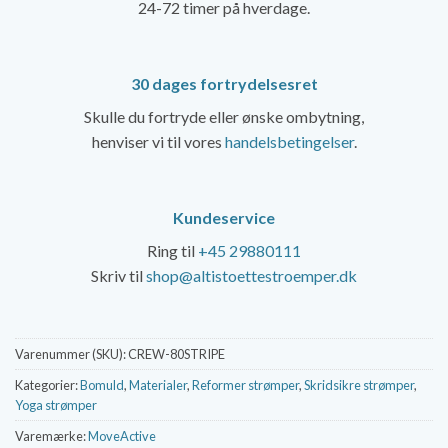
24-72 timer på hverdage.
30 dages fortrydelsesret
Skulle du fortryde eller ønske ombytning,
henviser vi til vores
handelsbetingelser
.
Kundeservice
Ring til
+45 29880111
Skriv til
shop@altistoettestroemper.dk
Varenummer (SKU):
CREW-80STRIPE
Kategorier:
Bomuld
,
Materialer
,
Reformer strømper
,
Skridsikre strømper
,
Yoga strømper
Varemærke:
MoveActive