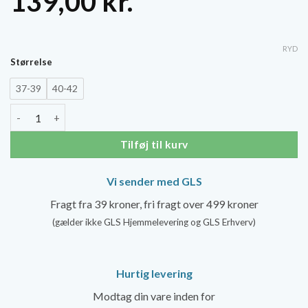
139,00
kr.
RYD
Størrelse
37-39
40-42
MoveActive Crew Grip Socks - 80s Stripe antal
Tilføj til kurv
Vi sender med GLS
Fragt fra 39 kroner, fri fragt over 499 kroner
(gælder ikke GLS Hjemmelevering og GLS Erhverv)
Hurtig levering
Modtag din vare inden for