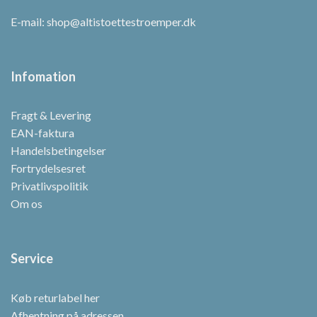
E-mail:
shop@altistoettestroemper.dk
Infomation
Fragt & Levering
EAN-faktura
Handelsbetingelser
Fortrydelsesret
Privatlivspolitik
Om os
Service
Køb returlabel her
Afhentning på adressen