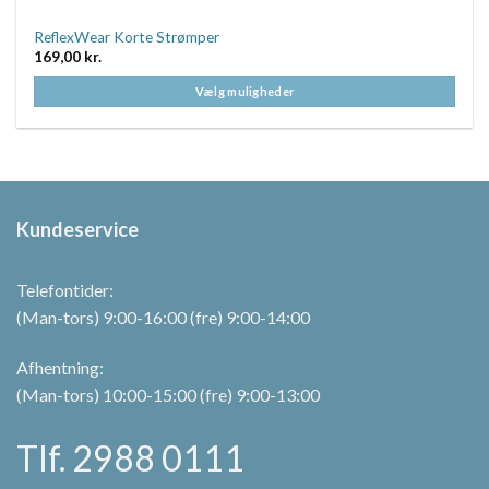
ReflexWear Korte Strømper
169,00
kr.
Vælg muligheder
Dette
vare
har
flere
varianter.
Kundeservice
Mulighederne
kan
vælges
Telefontider:
på
(Man-tors) 9:00-16:00 (fre) 9:00-14:00
varesiden
Afhentning:
(Man-tors) 10:00-15:00 (fre) 9:00-13:00
Tlf. 2988 0111