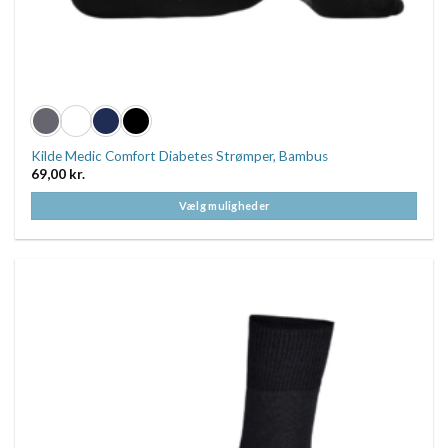
Kilde Medic Comfort Diabetes Strømper, Bambus
69,00
kr.
Vælg muligheder
Dette
vare
har
flere
varianter.
Mulighederne
kan
vælges
på
varesiden