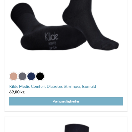
Kilde Medic Comfort Diabetes Strømper, Bomuld
69,00
kr.
Vælg muligheder
Dette
vare
har
flere