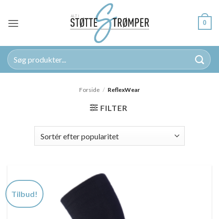
Fortsæt
til
0
indhold
Søg
efter:
Forside
/
ReflexWear
FILTER
Tilbud!