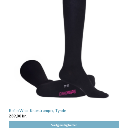
varianter.
Mulighederne
kan
vælges
på
varesiden
ReflexWear Knæstrømper, Tynde
239,00
kr.
Vælg muligheder