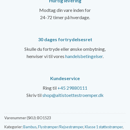
Hurtig levering
Modtag din vare inden for
24-72 timer på hverdage.
30 dages fortrydelsesret
Skulle du fortryde eller ønske ombytning,
henviser vi til vores
handelsbetingelser
.
Kundeservice
Ring til
+45 29880111
Skriv til
shop@altistoettestroemper.dk
Varenummer (SKU):
BO1523
Kategorier:
Bambus
,
Flystrømper/Rejsestrømper
,
Klasse 1 støttestrømper
,