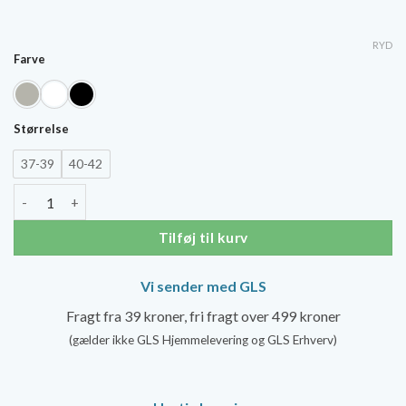
oprindelige
akt
pris
pri
RYD
Farve
var:
er:
129,00 kr..
103
Størrelse
37-39
40-42
SupCare Støttestrømper, Bambus (åben tå) - Bred model antal
Tilføj til kurv
Vi sender med GLS
Fragt fra 39 kroner, fri fragt over 499 kroner
(gælder ikke GLS Hjemmelevering og GLS Erhverv)