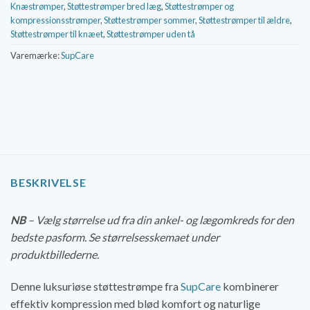
Knæstrømper
,
Støttestrømper bred læg
,
Støttestrømper og
kompressionsstrømper
,
Støttestrømper sommer
,
Støttestrømper til ældre
,
Støttestrømper til knæet
,
Støttestrømper uden tå
Varemærke:
SupCare
BESKRIVELSE
NB
– Vælg størrelse ud fra din ankel- og lægomkreds for den
bedste pasform. Se størrelsesskemaet under
produktbillederne.
Denne luksuriøse støttestrømpe fra
SupCare
kombinerer
effektiv kompression med blød komfort og naturlige