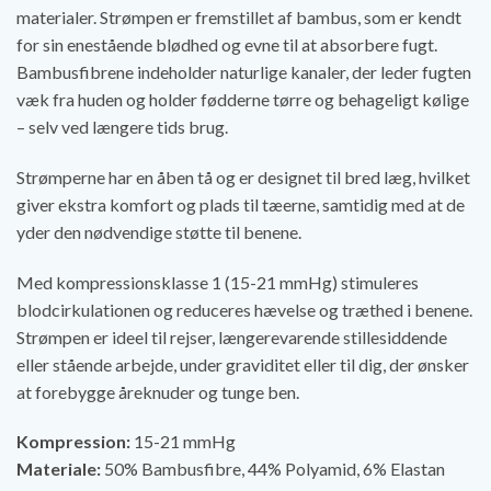
materialer. Strømpen er fremstillet af bambus, som er kendt
for sin enestående blødhed og evne til at absorbere fugt.
Bambusfibrene indeholder naturlige kanaler, der leder fugten
væk fra huden og holder fødderne tørre og behageligt kølige
– selv ved længere tids brug.
Strømperne har en åben tå og er designet til bred læg, hvilket
giver ekstra komfort og plads til tæerne, samtidig med at de
yder den nødvendige støtte til benene.
Med kompressionsklasse 1 (15-21 mmHg) stimuleres
blodcirkulationen og reduceres hævelse og træthed i benene.
Strømpen er ideel til rejser, længerevarende stillesiddende
eller stående arbejde, under graviditet eller til dig, der ønsker
at forebygge åreknuder og tunge ben.
Kompression:
15-21 mmHg
Materiale:
50% Bambusfibre, 44% Polyamid, 6% Elastan