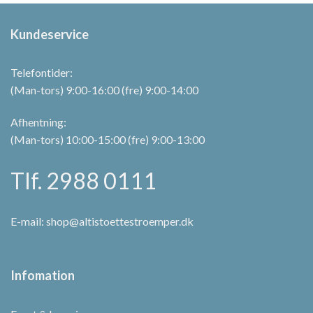
på
varesiden
Kundeservice
Telefontider:
(Man-tors) 9:00-16:00 (fre) 9:00-14:00
Afhentning:
(Man-tors) 10:00-15:00 (fre) 9:00-13:00
Tlf. 2988 0111
E-mail:
shop@altistoettestroemper.dk
Infomation