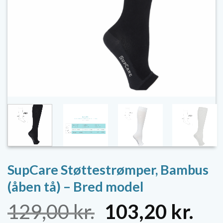
SupCare Støttestrømper, Bambus
(åben tå) – Bred model
Den
De
129,00
kr.
103,20
kr.