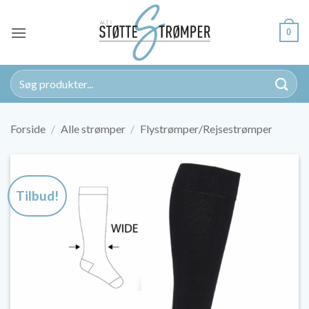
Fortsæt
til
0
indhold
Søg
efter:
Forside
/
Alle strømper
/
Flystrømper/Rejsestrømper
Tilbud!