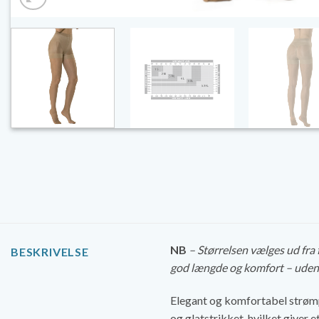
NB
– Størrelsen vælges ud fra 
BESKRIVELSE
god længde og komfort – uden 
Elegant og komfortabel strømp
og glatstrikket, hvilket giver 