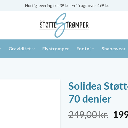
Hurtig levering fra 39 kr | Fri fragt over 499 kr.
Graviditet
Flystrømper
Fodtøj
Shapewear
Solidea Støt
70 denier
De
249,00
kr.
19
opr