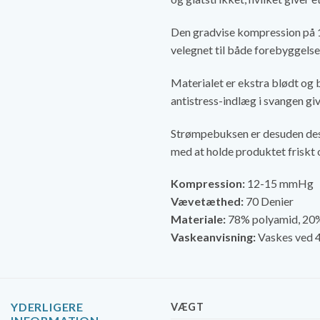
Den gradvise kompression på 1
velegnet til både forebyggels
Materialet er ekstra blødt og 
antistress-indlæg i svangen gi
Strømpebuksen er desuden desi
med at holde produktet friskt 
Kompression:
12-15 mmHg
Vævetæthed:
70 Denier
Materiale:
78% polyamid, 20%
Vaskeanvisning:
Vaskes ved 4
YDERLIGERE
VÆGT