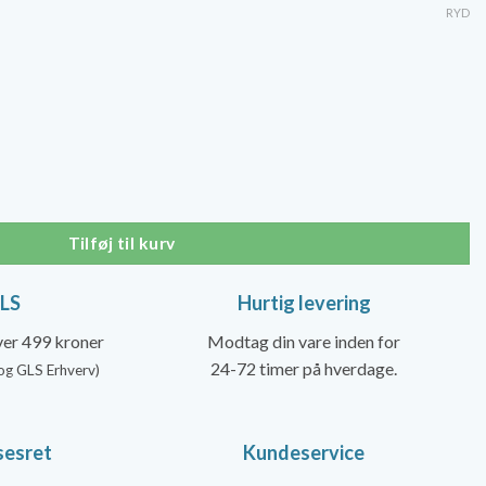
pris
RYD
er:
00 kr..
199,20 kr..
Wonder - 70 denier antal
Tilføj til kurv
GLS
Hurtig levering
over 499 kroner
Modtag din vare inden for
24-72 timer på hverdage.
og GLS Erhverv)
sesret
Kundeservice