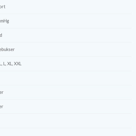
ort
mmHg
d
ebukser
L, L, XL, XXL
er
er