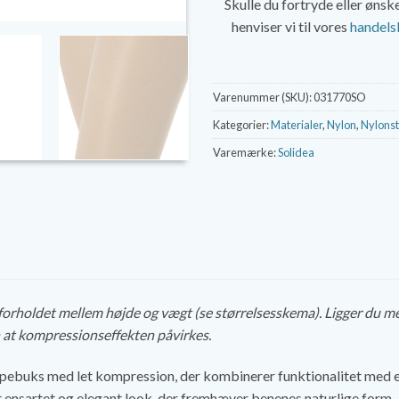
Skulle du fortryde eller øns
henviser vi til vores
handels
Varenummer (SKU):
031770SO
Kategorier:
Materialer
,
Nylon
,
Nylons
Varemærke:
Solidea
forholdet mellem højde og vægt (se størrelsesskema). Ligger du mell
at kompressionseffekten påvirkes.
ebuks med let kompression, der kombinerer funktionalitet med et
et ensartet og elegant look, der fremhæver benenes naturlige form.