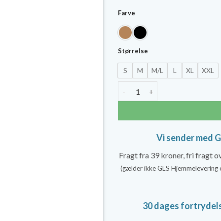
pris
Farve
var:
249,
Størrelse
S
M
M/L
L
XL
XXL
Solidea Støttestrømpebukser, 
Vi sender med 
Fragt fra 39 kroner, fri fragt 
(gælder ikke GLS Hjemmelevering 
30 dages fortrydel