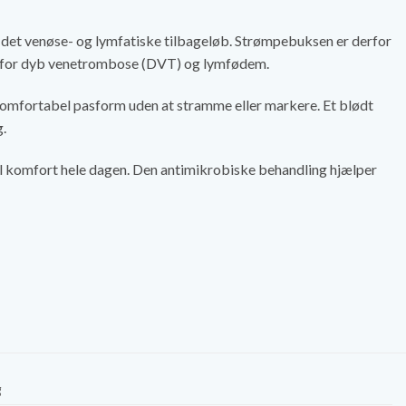
 det venøse- og lymfatiske tilbageløb. Strømpebuksen er derfor
iko for dyb venetrombose (DVT) og lymfødem.
n komfortabel pasform uden at stramme eller markere. Et blødt
g.
l komfort hele dagen. Den antimikrobiske behandling hjælper
g