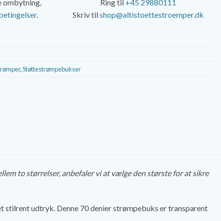
ke ombytning,
Ring til
+45 29880111
betingelser
.
Skriv til
shop@altistoettestroemper.dk
trømper
,
Støttestrømpebukser
em to størrelser, anbefaler vi at vælge den største for at sikre
 stilrent udtryk. Denne 70 denier strømpebuks er transparent