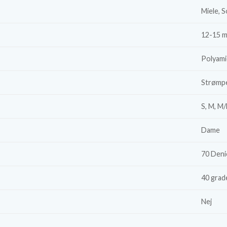
Miele, S
12-15 
Polyami
Strømp
S, M, M/
Dame
70 Deni
40 grad
Nej