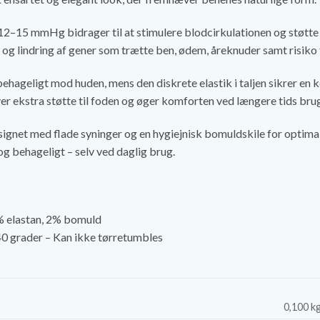
2–15 mmHg bidrager til at stimulere blodcirkulationen og støtte
e og lindring af gener som trætte ben, ødem, åreknuder samt ris
behageligt mod huden, mens den diskrete elastik i taljen sikrer e
ver ekstra støtte til foden og øger komforten ved længere tids bru
gnet med flade syninger og en hygiejnisk bomuldskile for optima
og behageligt – selv ved daglig brug.
 elastan, 2% bomuld
0 grader – Kan ikke tørretumbles
0,100 k