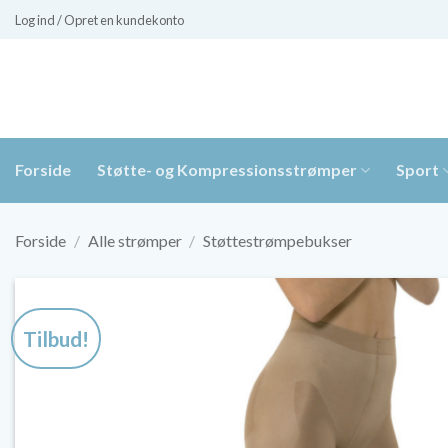
Fortsæt
Log ind / Opret en kundekonto
til
indhold
Forside
Støtte- og Kompressionsstrømper
Sport
Forside
/
Alle strømper
/
Støttestrømpebukser
Tilbud!