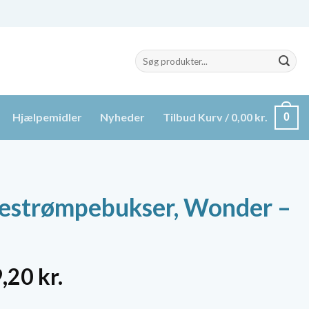
Søg
efter:
Hjælpemidler
Nyheder
Tilbud
Kurv /
0,00
kr.
0
testrømpebukser, Wonder –
n
Den
9,20
kr.
indelige
aktuelle