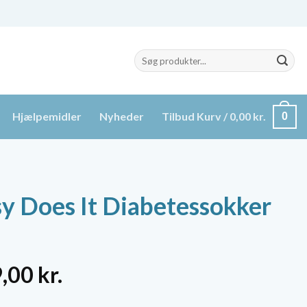
Søg
efter:
Hjælpemidler
Nyheder
Tilbud
Kurv /
0,00
kr.
0
y Does It Diabetessokker
n
Den
9,00
kr.
indelige
aktuelle