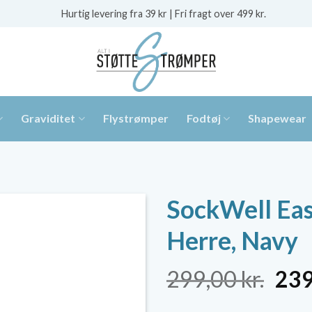
Hurtig levering fra 39 kr | Fri fragt over 499 kr.
Graviditet
Flystrømper
Fodtøj
Shapewear
SockWell Eas
Herre, Navy
De
299,00
kr.
23
opr