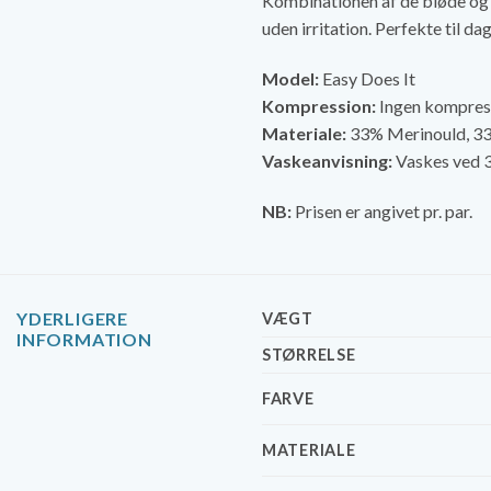
Kombinationen af de bløde og å
uden irritation. Perfekte til d
Model:
Easy Does It
Kompression:
Ingen kompres
Materiale:
33% Merinould, 3
Vaskeanvisning:
Vaskes ved 3
NB:
Prisen er angivet pr. par.
YDERLIGERE
VÆGT
INFORMATION
STØRRELSE
FARVE
MATERIALE