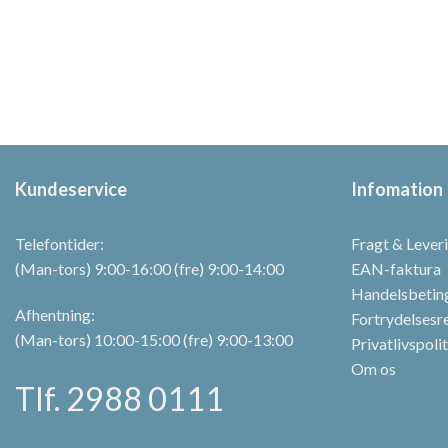
vare
vare
har
har
flere
flere
varianter.
varianter.
Mulighederne
Mulighederne
kan
kan
vælges
vælges
på
på
Kundeservice
Infomation
varesiden
varesiden
Telefontider:
Fragt & Lever
(Man-tors) 9:00-16:00 (fre) 9:00-14:00
EAN-faktura
Handelsbetin
Afhentning:
Fortrydelsesr
(Man-tors) 10:00-15:00 (fre) 9:00-13:00
Privatlivspoli
Om os
Tlf. 2988 0111