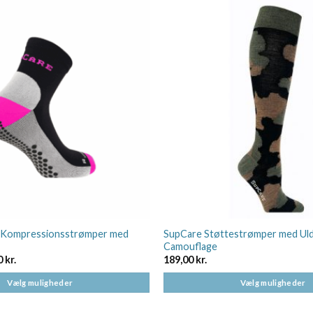
 Kompressionsstrømper med
SupCare Støttestrømper med Uld
Camouflage
Den
0
kr.
189,00
kr.
ndelige
aktuelle
pris
Vælg muligheder
Vælg muligheder
er:
0 kr..
95,20 kr..
Dette