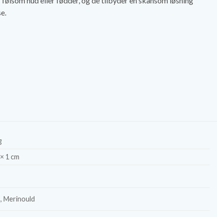
 følsom hud eller fødder, og de tilbyder en skånsom løsning
e.
g
 × 1 cm
, Merinould