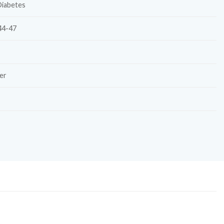
Diabetes
44-47
er