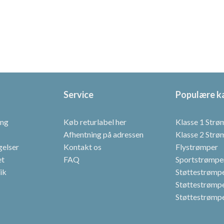
vare
har
flere
varianter.
Mulighederne
kan
vælges
på
Service
Populære k
varesiden
ing
Køb returlabel her
Klasse 1 Strø
Afhentning på adressen
Klasse 2 Strø
gelser
Kontakt os
Flystrømper
et
FAQ
Sportstrømpe
tik
Støttestrømper
Støttestrømpe
Støttestrømpe