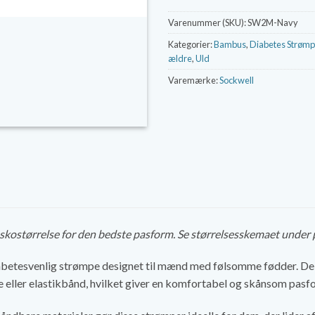
Varenummer (SKU):
SW2M-Navy
Kategorier:
Bambus
,
Diabetes Strømp
ældre
,
Uld
Varemærke:
Sockwell
n skostørrelse for den bedste pasform. Se størrelsesskemaet under
iabetesvenlig strømpe designet til mænd med følsomme fødder. De 
ller elastikbånd, hvilket giver en komfortabel og skånsom pasf