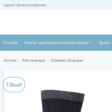
Fortsæt
Log ind / Opret en kundekonto
til
indhold
Forside
Støtte- og Kompressionsstrømper
Sport
Forside
/
Alle strømper
/
Diabetes Strømper
Tilbud!