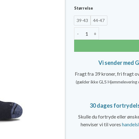
pris
Størrelse
var:
39-43
44-47
299,
SockWell Easy Does It Diabete
Vi sender med 
Fragt fra 39 kroner, fri fragt 
(gælder ikke GLS Hjemmelevering 
30 dages fortrydel
Skulle du fortryde eller øns
henviser vi til vores
handels