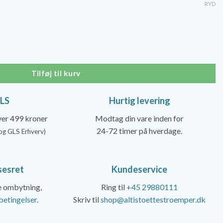
pris
RYD
er:
00 kr..
239,00 kr..
ssokker Herre, Navy antal
Tilføj til kurv
GLS
Hurtig levering
over 499 kroner
Modtag din vare inden for
24-72 timer på hverdage.
og GLS Erhverv)
sesret
Kundeservice
ke ombytning,
Ring til
+45 29880111
betingelser
.
Skriv til
shop@altistoettestroemper.dk