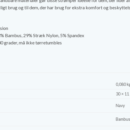
ndbare materialer gør disse strømper ideelle for dem, der lider af
agligt brug og til dem, der har brug for ekstra komfort og beskyttels
sion
3% Bambus, 29% Stræk Nylon, 5% Spandex
0 grader, må ikke tørretumbles
0,080 k
30 × 11
Navy
Bambus