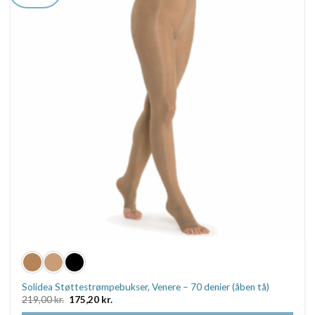
Mulighederne
kan
vælges
på
varesiden
Solidea Støttestrømpebukser, Venere – 70 denier (åben tå)
Den
Den
219,00
kr.
175,20
kr.
oprindelige
aktuelle