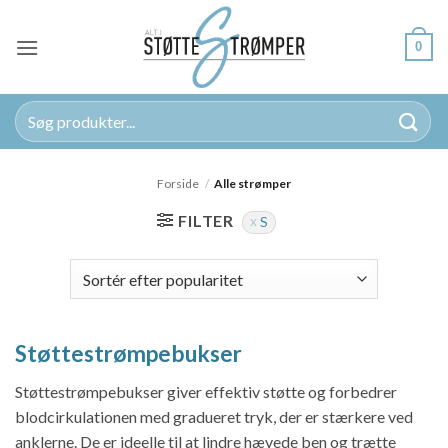
Fortsæt
til
0
indhold
Søg
efter:
Forside
/
Alle strømper
FILTER
S
Støttestrømpebukser
Støttestrømpebukser giver effektiv støtte og forbedrer
blodcirkulationen med gradueret tryk, der er stærkere ved
anklerne. De er ideelle til at lindre hævede ben og trætte