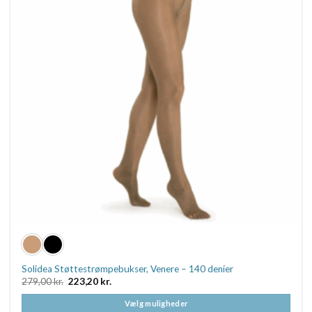
vælges
på
varesiden
Solidea Støttestrømpebukser, Venere – 140 denier
Den
Den
279,00
kr.
223,20
kr.
oprindelige
aktuelle
pris
pris
Vælg muligheder
var:
er: