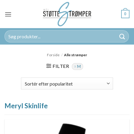
Fortsæt
til
0
indhold
Søg
efter:
Forside
/
Alle strømper
FILTER
M
Meryl Skinlife