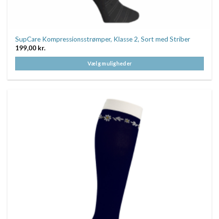
SupCare Kompressionsstrømper, Klasse 2, Sort med Striber
199,00
kr.
Vælg muligheder
Dette
vare
har
flere
varianter.
Mulighederne
kan
vælges
på
varesiden