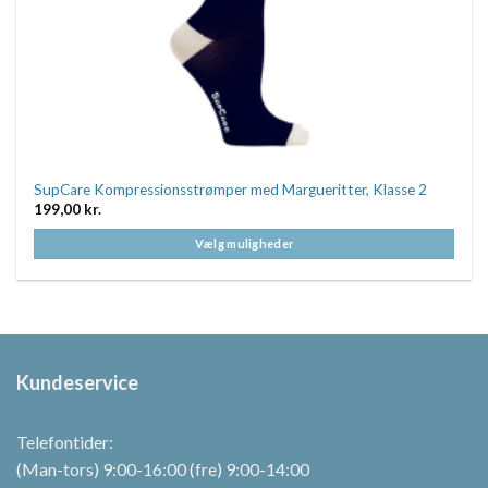
SupCare Kompressionsstrømper med Margueritter, Klasse 2
199,00
kr.
Vælg muligheder
Dette
vare
har
flere
varianter.
Kundeservice
Mulighederne
kan
vælges
Telefontider:
på
(Man-tors) 9:00-16:00 (fre) 9:00-14:00
varesiden