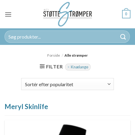
Fortsæt
til
0
indhold
Søg
efter:
Forside
/
Alle strømper
FILTER
Knælange
Meryl Skinlife