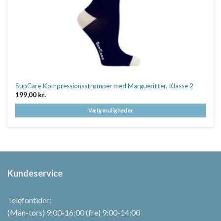
SupCare Kompressionsstrømper med Margueritter, Klasse 2
199,00
kr.
Vælg muligheder
Dette
vare
har
flere
varianter.
Kundeservice
Mulighederne
kan
vælges
Telefontider:
på
(Man-tors) 9:00-16:00 (fre) 9:00-14:00
varesiden