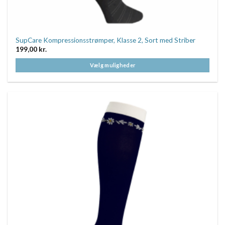
SupCare Kompressionsstrømper, Klasse 2, Sort med Striber
199,00
kr.
Vælg muligheder
Dette
vare
har
flere
varianter.
Mulighederne
kan
vælges
på
varesiden