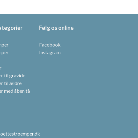
ategorier
Følg os online
mper
Facebook
mper
Instagram
r
 til gravide
r til ældre
r med åben tå
toettestroemper.dk