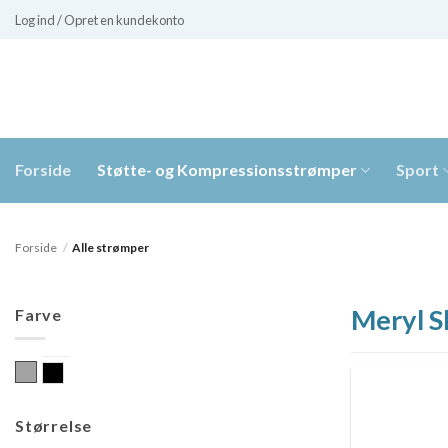
Fortsæt
Log ind / Opret en kundekonto
til
indhold
Forside
Støtte- og Kompressionsstrømper
Sport
Forside
/
Alle strømper
Meryl S
Farve
Grå
Sort
Størrelse