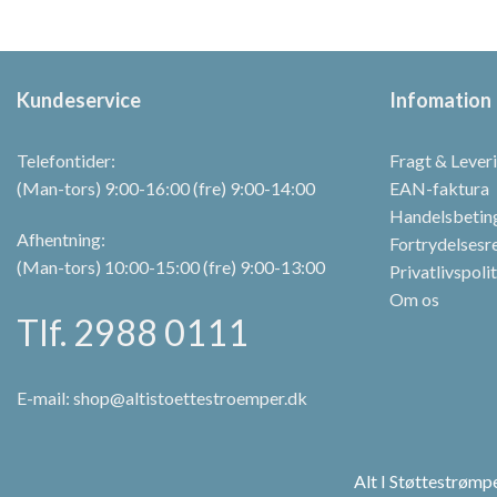
varianter.
Mulighedern
kan
Kundeservice
Infomation
vælges
på
varesiden
Telefontider:
Fragt & Lever
(Man-tors) 9:00-16:00 (fre) 9:00-14:00
EAN-faktura
Handelsbetin
Afhentning:
Fortrydelsesr
(Man-tors) 10:00-15:00 (fre) 9:00-13:00
Privatlivspoli
Om os
Tlf. 2988 0111
E-mail:
shop@altistoettestroemper.dk
Alt I Støttestrøm