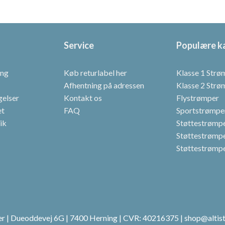
e
Service
Populære k
ing
Køb returlabel her
Klasse 1 Strø
Afhentning på adressen
Klasse 2 Strø
gelser
Kontakt os
Flystrømper
et
FAQ
Sportstrømpe
tik
Støttestrømper
Støttestrømpe
Støttestrømpe
per | Dueoddevej 6G | 7400 Herning | CVR: 40216375 | shop@altis